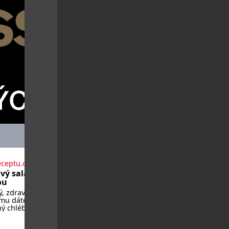
eceptu.cz
vý salát se
ou
ý, zdravý, a když
ěmu dáte
ý chléb nebo
ou bagetku,
hutnat jedna