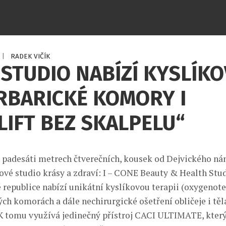
|
RADEK VIČÍK
STUDIO NABÍZÍ KYSLÍKO
RBARICKÉ KOMORY I
LIFT BEZ SKALPELU“
 padesáti metrech čtverečních, kousek od Dejvického ná
nové studio krásy a zdraví: I – CONE Beauty & Health Stud
 republice nabízí unikátní kyslíkovou terapii (oxygenote
ch komorách a dále nechirurgické ošetření obličeje i těla,
 K tomu využívá jedinečný přístroj CACI ULTIMATE, který