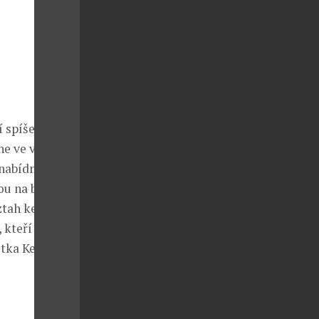
 spíše jako
ne ve vibrační
 nabídne
ou na baru,
ztah ke kráse,
kteří chtějí
itka Kerle.