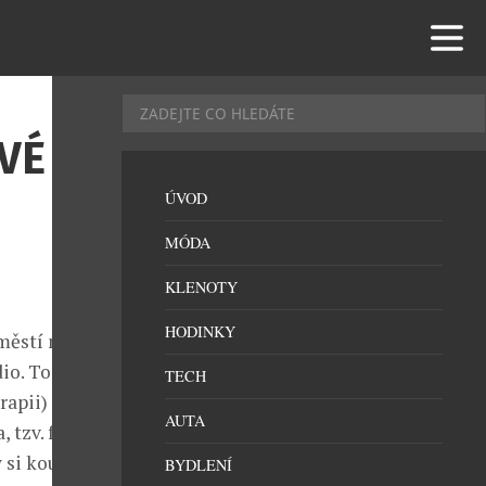
VÉ
ÚVOD
MÓDA
KLENOTY
HODINKY
městí na Praze
io. To jako
TECH
rapii)
AUTA
 tzv. facelift
 si koupila
BYDLENÍ