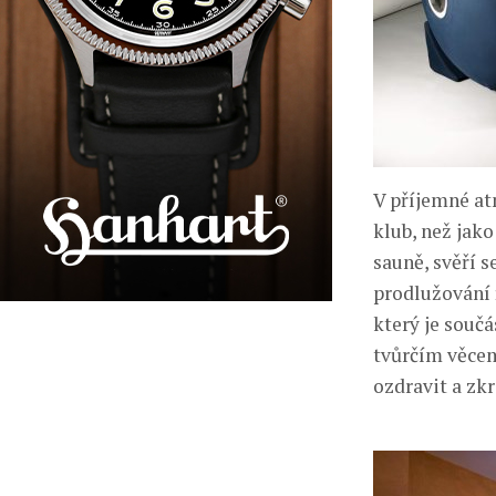
V příjemné at
klub, než jako
sauně, svěří 
prodlužování 
který je součá
tvůrčím věcem
ozdravit a zkr