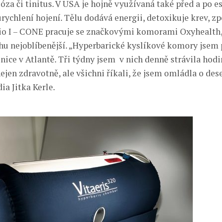
za či tinitus. V USA je hojně využívaná také před a po e
urychlení hojení. Tělu dodává energii, detoxikuje krev, z
dio I – CONE pracuje se značkovými komorami Oxyhealth, 
u nejoblíbenější. „Hyperbarické kyslíkové komory jsem
inice v Atlantě. Tři týdny jsem v nich denně strávila hodi
en zdravotně, ale všichni říkali, že jsem omládla o deset
ia Jitka Kerle.