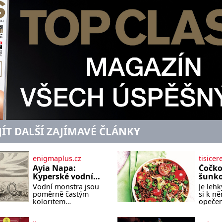
JÍT DALŠÍ ZAJÍMAVÉ ČLÁNKY
enigmaplus.cz
tisicer
Ayia Napa:
Čočko
Kyperské vodní
šunk
monstrum s
Vodní monstra jsou
Je lehk
mírumilovnou
poměrně častým
si k n
povahou
koloritem
opečen
nejrůznějších jezer,
čerstv
řek či ostrovů. Mnozí
bude c