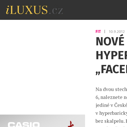
FIT
|
10.9.2012
NOVÉ 
HYPE
„FACE
Na dvou stech
6, naleznete 
jediné v České
v hyperbarický
bez skalpelu.