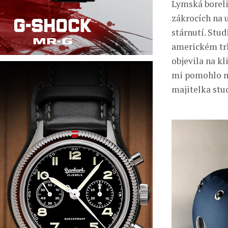
Lymská borelió
zákrocích na 
stárnutí. Stu
americkém trh
objevila na kl
mi pomohlo nej
majitelka stud