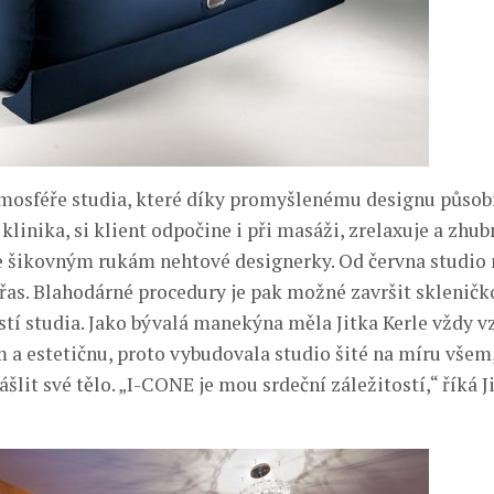
mosféře studia, které díky promyšlenému designu působí
 klinika, si klient odpočine i při masáži, zrelaxuje a zhub
se šikovným rukám nehtové designerky. Od června studio
řas. Blahodárné procedury je pak možné završit skleničk
stí studia. Jako bývalá manekýna měla Jitka Kerle vždy v
 a estetičnu, proto vybudovala studio šité na míru všem, 
ášlit své tělo. „I-CONE je mou srdeční záležitostí,“ říká J