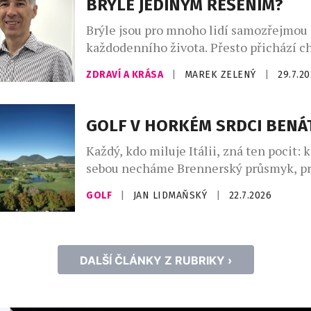
BRÝLE JEDINÝM ŘEŠENÍM?
Brýle jsou pro mnoho lidí samozřejmou 
každodenního života. Přesto přichází ch
začnou být spíše omezením než pomoc
ZDRAVÍ A KRÁSA
|
MAREK ZELENÝ
|
29.7.2
Zejména po čtyřicítce, kdy se objevuje 
neboli věkem podmíněná ztráta schopn
zaostřovat na blízko, mnoho lidí zjišťuje
GOLF V HORKÉM SRDCI BENÁ
několika párů brýlí není vždy nejpraktičt
Každý, kdo miluje Itálii, zná ten pocit:
Paradoxně si řada z nich ani neuvědomuj
sebou necháme Brennerský průsmyk, p
Alpy, a hory najednou vystřídá naprostá 
GOLF
|
JAN LIDMAŇSKÝ
|
22.7.2026
sahá až k horizontu – a zde už začíná B
skutečná Itálie, kde „kvetou citrony“, ja
oslavoval Goethe již v 18. století. Jen 
dohodil jižně od Padovy […]
DALŠÍ ČLÁNKY Z RUBRIKY ›