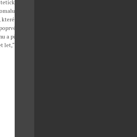
stetických
pomaluje
které jsou na
 poprvé
nu a půl a to
 let,“ říká