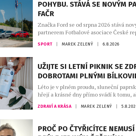
POHYBU. STÁVÁ SE NOVÝM P
FAČR
Značka Ford se od srpna 2026 stává no
partnerem Fotbalové asociace České rep
rámci tříleté spolupráce zajistí mobilit
SPORT
|
MAREK ZELENÝ
|
6.8.2026
reprezentačních týmů i českého fotbalu
Partnerství, které ponese slogan „Dáv
fotbal do pohybu“, propojuje praktickou
UŽIJTE SI LETNÍ PIKNIK SE Z
ambicí podílet se na dlouhodobé promě
DOBROTAMI PLNÝMI BÍLKOVI
fotbalového prostředí. Ford vstupuje do
fotbalu v […]
Léto je v plném proudu, sluneční paprs
hřejí a krásné dny přímo svádí k tomu,
trávili čas venku. A co k pravému létu pa
ZDRAVÍ A KRÁSA
|
MAREK ZELENÝ
|
5.8.20
dokonalý piknik a dobré a zdravé dobro
lovebrandu Wild & Coco, za kterým stoj
inovátorů a milovníků zdravého životní
PROČ PO ČTYŘICÍTCE NEMUSÍ
Atrey a Kateřina Rae. […]