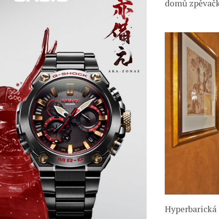
domů zpěvačka
Hyperbarická o