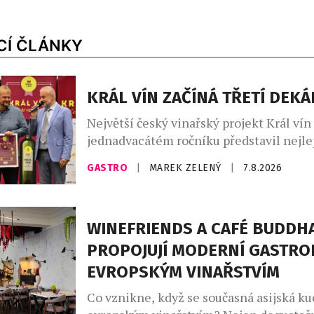
CÍ ČLÁNKY
KRÁL VÍN ZAČÍNÁ TŘETÍ DEK
Největší český vinařský projekt Král vín
jednadvacátém ročníku představil nejl
vína. Ta vybírala odborná porota z celk
GASTRO
|
MAREK ZELENÝ
|
7.8.2026
vzorků od 157 vinařů. Král vín, který se –
doba je pro domácí vinaře nelehká – let
jednadvacáté, je největší český vinařský
WINEFRIENDS A CAFÉ BUDDH
si klade za […]
PROPOJUJÍ MODERNÍ GASTRO
EVROPSKÝM VINAŘSTVÍM
Co vznikne, když se současná asijská ku