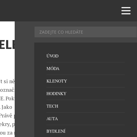
ELECT
ÚVOD
MÓDA
t si něco
KLENOTY
noznačně
HODINKY
E. Pokud
TECH
 Jako
rávě pro ně a
AUTA
ekry, přišla
BYDLENÍ
ou za rok.