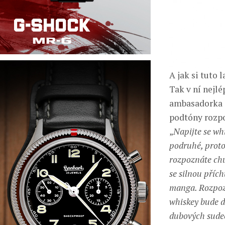
A jak si tuto
Tak v ní nejlé
ambasadorka z
podtóny rozp
„
Napijte se whi
podruhé, proto
rozpoznáte chut
se silnou příc
manga. Rozpozn
whiskey bude d
dubových sude