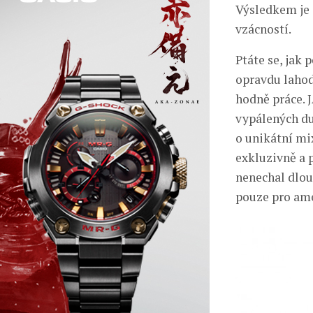
Výsledkem je 
vzácností.
Ptáte se, jak 
opravdu lahod
hodně práce. 
vypálených du
o unikátní mi
exkluzivně a 
nenechal dlo
pouze pro amer