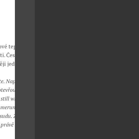
vé teplotě.
ti. Česká
ji jednotlivé
e. Napijte se
tevřou se a
still whiskey,
h meruněk či
 sudu. Závěr
 právě zrání v