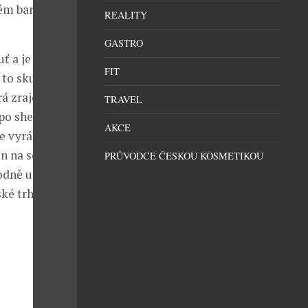
dém baru
REALITY
GASTRO
ť a je
FIT
 to skutečně
 zraje ve 2x
TRAVEL
o sherry. Jde
AKCE
e vyrábí
n na sebe
PRŮVODCE ČESKOU KOSMETIKOU
odně určen
ké trhy.