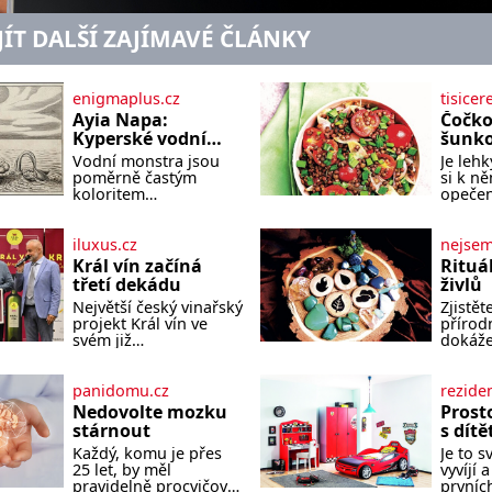
JÍT DALŠÍ ZAJÍMAVÉ ČLÁNKY
enigmaplus.cz
tisicer
Ayia Napa:
Čočko
Kyperské vodní
šunk
monstrum s
Vodní monstra jsou
Je lehk
mírumilovnou
poměrně častým
si k n
povahou
koloritem
opečen
nejrůznějších jezer,
čerstv
řek či ostrovů. Mnozí
bude c
skeptici to přikládají
báseň. Suroviny 250 
iluxus.cz
nejse
hlavně snaze dané
vaší o
Král vín začíná
Rituá
místo zviditelnit a
150 g c
třetí dekádu
živlů
přitáhnout k němu
velká 
Největší český vinařský
Zjistěte
pozornost záhadám
lžíce
projekt Král vín ve
přírod
nakloněných turi
svém již
dokáže
jednadvacátém
koupel
ročníku představil
prosto
nejlepší domácí vína.
těla i 
panidomu.cz
rezide
Ta vybírala odborná
unaven
Nedovolte mozku
Prosto
porota z celkem 1260
pečovat
stárnout
s dít
vzorků od 157 vinařů.
soulad
Každý, komu je přes
Je to s
Král vín, který se – i
Každá 
25 let, by měl
vyvíjí
pře
nese o
pravidelně procvičovat
prvníc
který s