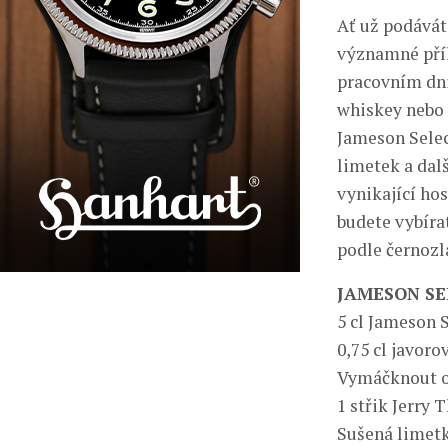
Ať už podává
významné příl
pracovním dni
whiskey nebo 
Jameson Selec
limetek a dal
vynikající hos
budete vybíra
podle černozl
JAMESON SE
5 cl Jameson 
0,75 cl javoro
Vymáčknout 
1 střik Jerry 
Sušená limetk