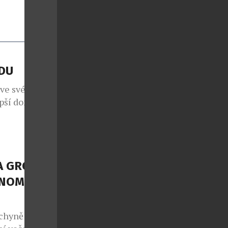
ÁDU
 ve svém již
epší domácí
em 1260
 i přesto, že
os koná již po
 projekt, jenž
A GROUP
NOMII S
chyně potká s