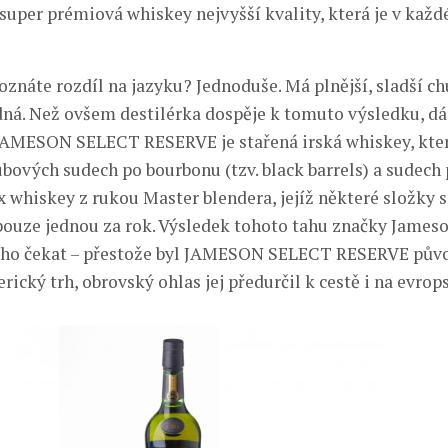
super prémiová whiskey nejvyšší kvality, která je v kaž
poznáte rozdíl na jazyku? Jednoduše. Má plnější, sladší chu
ná. Než ovšem destilérka dospěje k tomuto výsledku, dá
JAMESON SELECT RESERVE je stařená irská whiskey, která
bových sudech po bourbonu (tzv. black barrels) a sudech p
x whiskey z rukou Master blendera, jejíž některé složky s
pouze jednou za rok. Výsledek tohoto tahu značky Jameso
uho čekat – přestože byl JAMESON SELECT RESERVE pův
ický trh, obrovský ohlas jej předurčil k cestě i na evrops