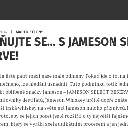
.2014
|
MAREK ZELENÝ
UJTE SE… S JAMESON S
VE!
la jistě patří mezi naše malé odměny. Pokud jde o to, nají
mečného, lze hledání usnadnit. Tuto podmínku totiž jed
ukt oblíbené značky Jameson – JAMESON SELECT RESERV
milovníky destilátů, Jameson Whiskey určitě dobře znáte.
ší irská whiskey na světě má Jameson mnoho příznivců. P
to, aby se jejich počet ještě rozšířil o ty největší fajnšm
rem, který se vyrábí zcela unikátním procesem a jen jedn