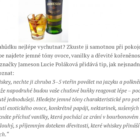
 lahůdku nejlépe vychutnat? Zkuste ji samotnou při pokojo
pe najdete jemné tóny ovoce, vanilky a dřevité kořeněnos
načky Jameson Lucie Poláková přidává tip, jak nejsnadně
oznat:
skey, nechte ji zhruba 3–5 vteřin poválet na jazyku a polknět
že napodruhé budou vaše chuťové buňky reagovat lépe – poo
ě jednodušeji. Hledejte jemné tóny charakteristické pro pot 
hutí exotického ovoce, konkrétně papáji, nektarinek, sušenýc
áte příchuť vanilky, která pochází ze zrání v bourbonovém
louhý, s příjemným dotekem dřevitosti, které whiskey přináší
ch.“