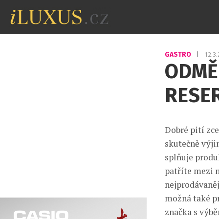
GASTRO
|
12.3
ODMĚŇ
RESER
Dobré pití zce
skutečně výji
splňuje prod
patříte mezi 
nejprodávaněj
možná také pro
značka s výbě