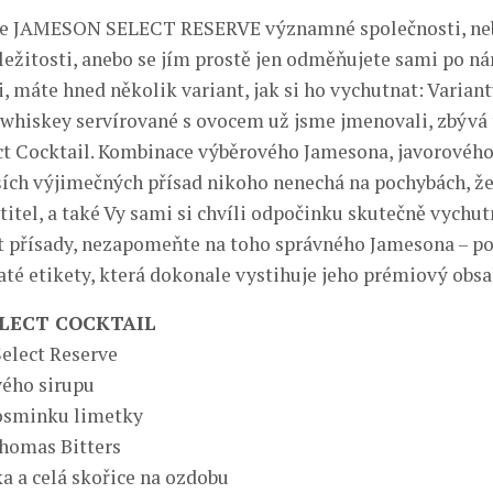
te JAMESON SELECT RESERVE významné společnosti, ne
ežitosti, anebo se jím prostě jen odměňujete sami po n
, máte hned několik variant, jak si ho vychutnat: Varia
whiskey servírované s ovocem už jsme jmenovali, zbývá t
t Cocktail. Kombinace výběrového Jamesona, javorového
ších výjimečných přísad nikoho nenechá na pochybách, že
titel, a také Vy sami si chvíli odpočinku skutečně vychut
t přísady, nezapomeňte na toho správného Jamesona – p
até etikety, která dokonale vystihuje jeho prémiový obsa
LECT COCKTAIL
Select Reserve
vého sirupu
osminku limetky
Thomas Bitters
a a celá skořice na ozdobu