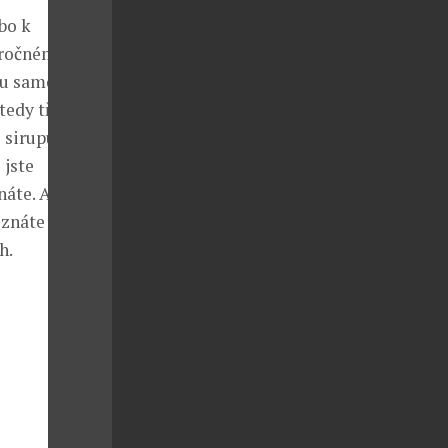
bo k
áročném
ntu samotné
edy třetí tip:
 sirupu,
 jste
náte. Až
oznáte ho
h.