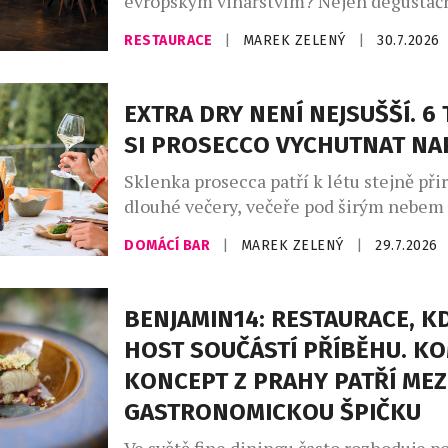
evropským vinařstvím? Nejen degustačn
série výjimečných večerů, které zvou ho
RESTAURACE
|
MAREK ZELENÝ
|
30.7.2026
napříč kontinenty, chutěmi i vinařskými
Café Buddha Group ve spolupráci s WI
připravila na podzim 2026 sérii tří tem
EXTRA DRY NENÍ NEJSUŠŠÍ. 6 
degustačních večerů. Dva z nich se usku
SI PROSECCO VYCHUTNAT N
restauraci PRU58, jeden v […]
Sklenka prosecca patří k létu stejně při
dlouhé večery, večeře pod širým nebem
setkání s přáteli. Své pevné místo si naš
DOMÁCÍ BAR
|
MAREK ZELENÝ
|
29.7.2026
našich skleničkách. Česká republika j
největším dovozcem prosecca na světě a
jemně perlivého frizzante jí patří doko
BENJAMIN14: RESTAURACE, KD
místo. Mezinárodní den prosecca, kter
HOST SOUČÁSTÍ PŘÍBĚHU. K
připadá na […]
KONCEPT Z PRAHY PATŘÍ MEZ
GASTRONOMICKOU ŠPIČKU
Ve světě fine diningu často rozhoduje po