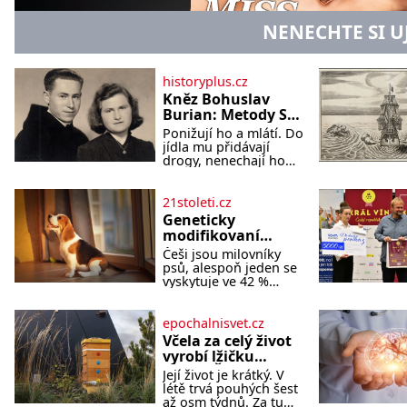
NENECHTE SI U
historyplus.cz
Kněz Bohuslav
Burian: Metody StB
byly horší než
Ponižují ho a mlátí. Do
gestapácké
jídla mu přidávají
trýznění
drogy, nenechají ho
pořádně vyspat a
smrtí vyhrožují i jeho
nejbližším. Burian
21stoleti.cz
kruté týrání nevydrží a
Geneticky
estébákům podepíše
modifikovaní
všechno, co po něm
bíglové mohou být
Češi jsou milovníky
chtějí. Svým podpisem
nadějí pro alergiky
psů, alespoň jeden se
jim potvrdí také to, že
vyskytuje ve 42 %
na něj během výslechů
českých domácností.
nikdo nevyvíjel fyzický
Existuje však poměrně
ani psychický nátlak.
velká skupina lidí,
epochalnisvet.cz
Syn brněnského
kteří by si psa rádi
řezníka chce být
Včela za celý život
pořídili, ale nemohou,
knězem a
vyrobí lžičku
protože jsou alergičtí.
medu. Čím je
Její život je krátký. V
Jejich imu
pražský med ze
létě trvá pouhých šest
střech tak ceněný?
až osm týdnů. Za tu