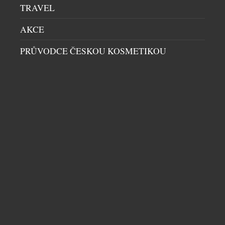
TRAVEL
AKCE
PRŮVODCE ČESKOU KOSMETIKOU
TŘI KROKY K SILNĚJŠÍ, HLADŠÍ A
MLADISTVĚJŠÍ PLETI V PODÁNÍ NEUTROGENA
COLLAGEN BANK
KOSMETIKA
|
21.6.2026
Kolagen je jedním z nejdůležitějších stavebních
kamenů naší pleti. Právě on je zodpovědný za její
pevnost, pružnost a mladistvý vzhled. S
přibývajícím věkem však jeho přirozená produkce
klesá – podle odborníků začíná pokožka po
dvacátém roce života ztrácet přibližně jedno
procento kolagenu ročně. Není proto překvapením,
DALŠÍ ČLÁNKY Z RUBRIKY ›
že se v kosmetickém světě stále více prosazuje