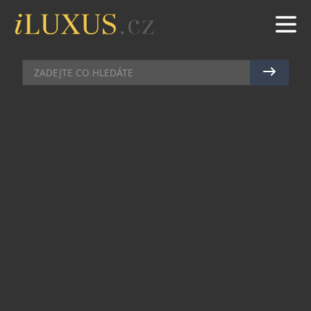
KOSMETIKA
|
8.10.2014
|
MAREK ZELENÝ
ARLÉSIENNE – LUXUSNÍ
VÁNOČNÍ KOLEKCE OD
L’OCCITANE
Femme fatale, osudová žena, múza. Tak lze
představit Arlésienne – ženu, která inspiruje svým
půvabem, šarmem a magickou neuchopitelností.
Ženu, jež každého okouzlí. Vánoční kolekce
značky L’Occitane pro rok 2014 nazvaná
Arlésienne zachycuje všechny rysy femme fatale.
Seznamte se s kolekcí, ve které se snoubí
omamná vůně, šarm a nádech sváteční atmosféry.