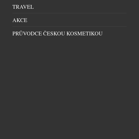
TRAVEL
AKCE
KONTROVERZNÍ PADĚLATEL A MALÍŘ
WOLFGANG BELTRACCHI VYSTAVUJE POPRVÉ
PRŮVODCE ČESKOU KOSMETIKOU
V PRAZE
VÝSTAVY A PREMIÉRY
|
25.4.2026
Pražský Obecní dům se letos na několik měsíců
promění v místo, kde se střetává minulost s
přítomností, pravda s iluzí a talent s kontroverzí.
Od 7. května do 27. září 2026 zde představí Wolfgang
Beltracchi svou aktuální tvorbu pod názvem Divine
Stories – Božské příběhy. Jméno, které ještě před
patnácti lety otřáslo světem umění. Beltracchi […]