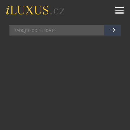
VÝSTAVY A PREMIÉRY
|
10.6.2025
|
MAREK ZELENÝ
UMĚLECKÝ DIALOG VE
VOLMANOVĚ VILE
Funkcionalistická Volmanova vila patřila za první
republiky k nejkrásnějším soukromým rezidencím
a dnes mezi ně znovu právem náleží. Továrník
Josef Volman svěřil stavbu svého sídla mladým
architektům Jiřímu Štursovi a Karlovi Janů, na
jejichž odkaz Volmanova vila nyní navazuje.
Prostor tak oživují umělecká díla současných
mladých talentů. Jedním z rezidenčních umělců je
sklářský výtvarník František Jungvirt, který se v