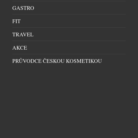
GASTRO
FIT
TRAVEL
AKCE
PRŮVODCE ČESKOU KOSMETIKOU
BACCARAT PŘINÁŠÍ SVOU LEGENDU NA
MALEDIVY
MOŘE
|
25.3.2026
Jméno Baccarat je po staletí synonymem
absolutního luxusu, precizního řemesla a královské
elegance. Francouzská značka, proslulá především
svým ikonickým křišťálem, zdobila paláce evropské
aristokracie i stoly nejvýznamnějších světových