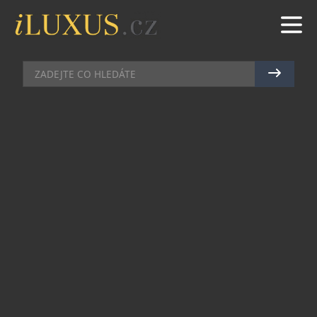
MOŘE
|
3.7.2025
|
MAREK ZELENÝ
PRVNÍ SURFAŘSKÁ CESTOVKA
SLAVÍ PLNOLETOST: 18 LET NA
VLNÁCH
Surfová kancelář Surf-Trip, kterou založili
sourozenci Olivovi, naučila za 18 let surfovat
tisíce lidí z Česka i Slovenska. Z původně malých
surfových kempů vyrostla ve stabilní cestovní
kancelář s mezinárodním přesahem, týmem
zkušených instruktorů a vlastními surfařskými
nemovitostmi. Nabízí nejen výuku surfování, ale i
jógové a poznávací pobyty v exotických