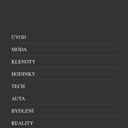
ÚVOD
MÓDA
KLENOTY
HODINKY
I po osmnácti letech zůstává Surf-Trip na vlně a
dál hledá nové cesty, jak propojit sport, relaxaci a
TECH
zážitky v souladu s přírodou, místy a komunitami,
AUTA
kam s klienty vyráží.
BYDLENÍ
SOUVISEJÍCÍ ČLÁNKY
REALITY