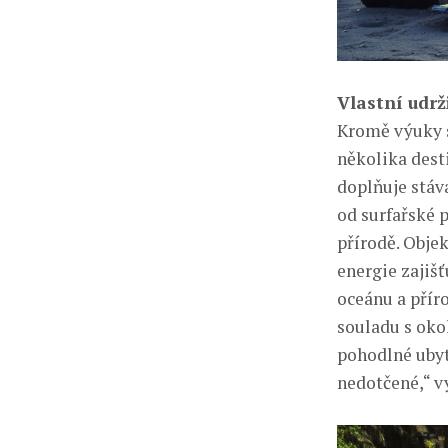
Vlastní udrž
Kromě výuky s
několika dest
doplňuje stáv
od surfařské 
přírodě. Objek
energie zajišť
oceánu a přír
souladu s ok
pohodlné ubyt
nedotčené,“ v