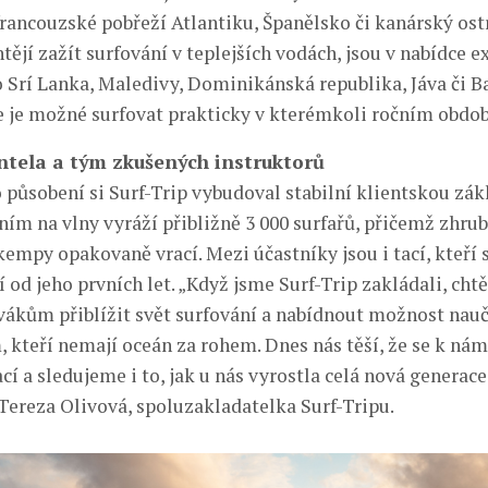
 francouzské pobřeží Atlantiku, Španělsko či kanárský ost
chtějí zažít surfování v teplejších vodách, jsou v nabídce e
o Srí Lanka, Maledivy, Dominikánská republika, Jáva či Ba
e je možné surfovat prakticky v kterémkoli ročním obdob
entela a tým zkušených instruktorů
 působení si Surf-Trip vybudoval stabilní klientskou zák
ním na vlny vyráží přibližně 3 000 surfařů, přičemž zhru
kempy opakovaně vrací. Mezi účastníky jsou i tací, kteří s
 od jeho prvních let. „Když jsme Surf-Trip zakládali, chtě
ákům přiblížit svět surfování a nabídnout možnost nauči
, kteří nemají oceán za rohem. Dnes nás těší, že se k nám
cí a sledujeme i to, jak u nás vyrostla celá nová generac
 Tereza Olivová, spoluzakladatelka Surf-Tripu.