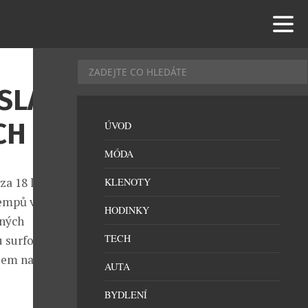
SLAVÍ
CH
ÚVOD
MÓDA
za 18 let
KLENOTY
kempů vyrostla
HODINKY
ených
TECH
 surfování,
azem na šetrný
AUTA
BYDLENÍ