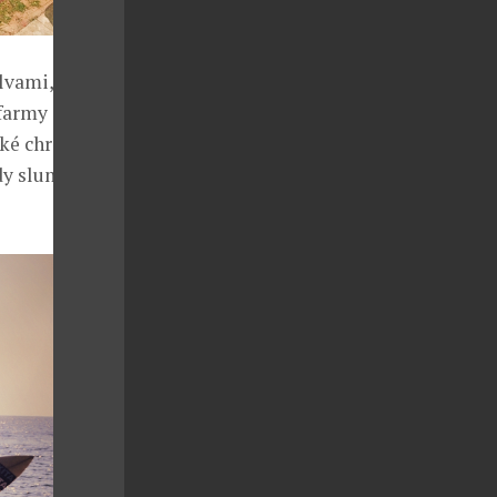
lvami,
farmy i čajové
cké chrámy,
dy slunce na