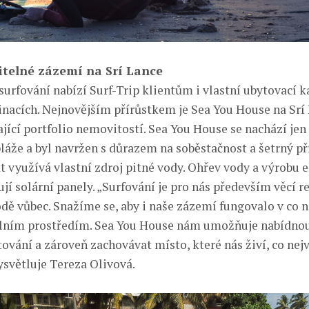
itelné zázemí na Srí Lance
urfování nabízí Surf-Trip klientům i vlastní ubytovací k
inacích. Nejnovějším přírůstkem je Sea You House na Srí 
ající portfolio nemovitostí. Sea You House se nachází je
pláže a byl navržen s důrazem na soběstačnost a šetrný př
t využívá vlastní zdroj pitné vody. Ohřev vody a výrobu e
ují solární panely. „Surfování je pro nás především věcí r
odě vůbec. Snažíme se, aby i naše zázemí fungovalo v co 
olním prostředím. Sea You House nám umožňuje nabídno
ování a zároveň zachovávat místo, které nás živí, co nejv
ysvětluje Tereza Olivová.