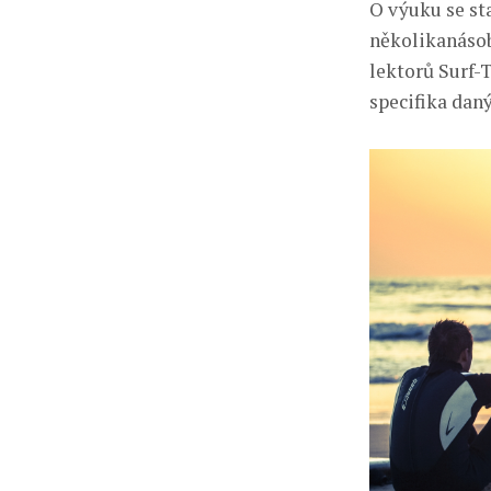
O výuku se st
několikanásob
lektorů Surf-T
specifika dan