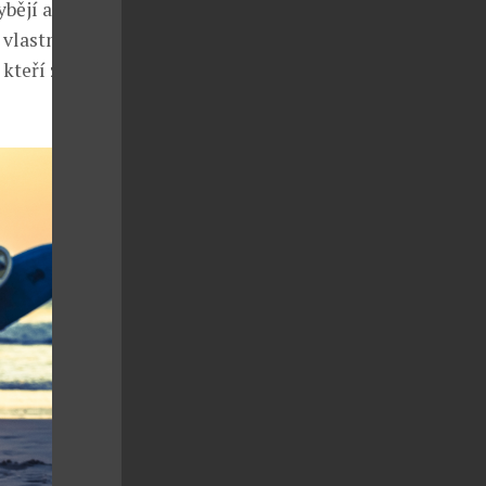
bějí ani
 vlastních
kteří znají