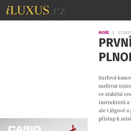
MOŘE
|
3.7.202
PRVNÍ
PLNOL
Surfová kancel
surfovat tisí
ve stabilní c
instruktorů a
ale i jógové a
přístup k mís