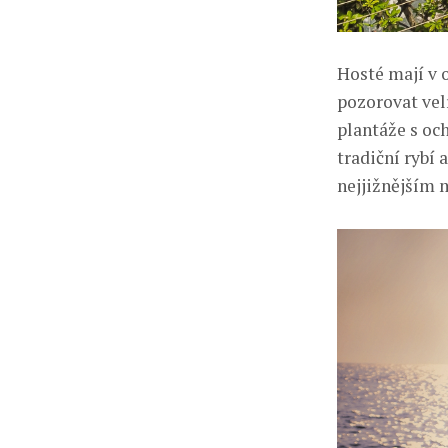
Hosté mají v 
pozorovat velr
plantáže s oc
tradiční rybí
nejjižnějším 