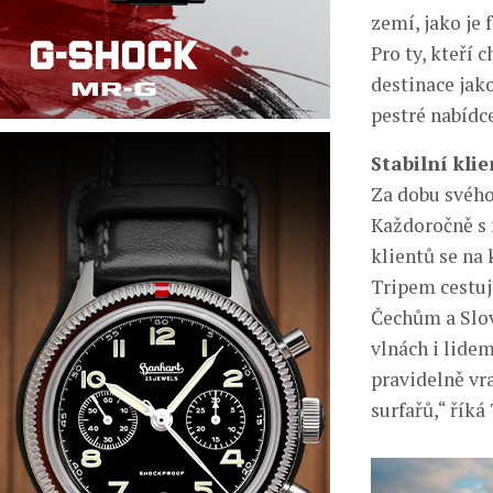
zemí, jako je
Pro ty, kteří 
destinace jak
pestré nabídc
Stabilní kli
Za dobu svého
Každoročně s 
klientů se na 
Tripem cestují
Čechům a Slov
vlnách i lidem
pravidelně vra
surfařů,“ říká