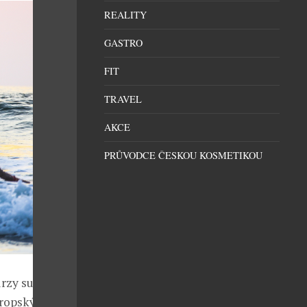
REALITY
GASTRO
FIT
TRAVEL
AKCE
PRŮVODCE ČESKOU KOSMETIKOU
urzy surfování
vropských