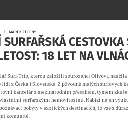
5
|
MAREK ZELENÝ
 SURFAŘSKÁ CESTOVKA 
ETOST: 18 LET NA VLNÁ
ář Surf-Trip, kterou založili sourozenci Olivovi, naučila 
ce lidí z Česka i Slovenska. Z původně malých surfových 
estovní kancelář s mezinárodním přesahem, týmem zkuš
 vlastními surfařskými nemovitostmi. Nabízí nejen výuku
 poznávací pobyty v exotických destinacích, to vše s důr
tní komunitě.