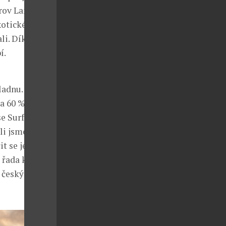
rov Lanzarote.
xotické
li. Díky
í.
ladnu.
ba 60 %
e Surf-
li jsme
t se jezdit na
 řada klientů
e českých