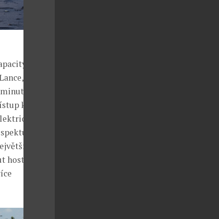
apacity v
Lance, který
n minutu chůze
ístup k okolní
lektrické
espektu k
největším
ut hostům
íce