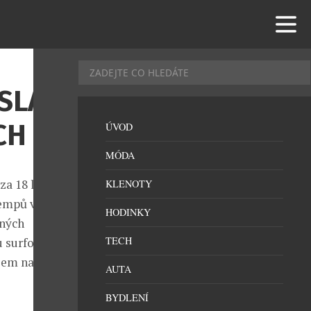
SLAVÍ
CH
ÚVOD
MÓDA
za 18 let
KLENOTY
kempů vyrostla
HODINKY
ených
TECH
 surfování,
azem na šetrný
AUTA
BYDLENÍ