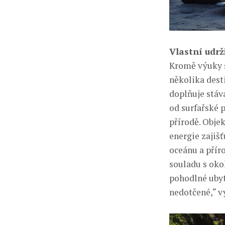
Vlastní udrž
Kromě výuky s
několika dest
doplňuje stáv
od surfařské 
přírodě. Objek
energie zajišť
oceánu a přír
souladu s ok
pohodlné ubyt
nedotčené,“ v