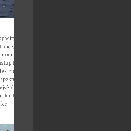
apacity v
Lance, který
n minutu chůze
ístup k okolní
lektrické
espektu k
největším
ut hostům
íce