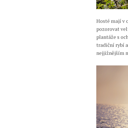
Hosté mají v 
pozorovat velr
plantáže s oc
tradiční rybí
nejjižnějším 