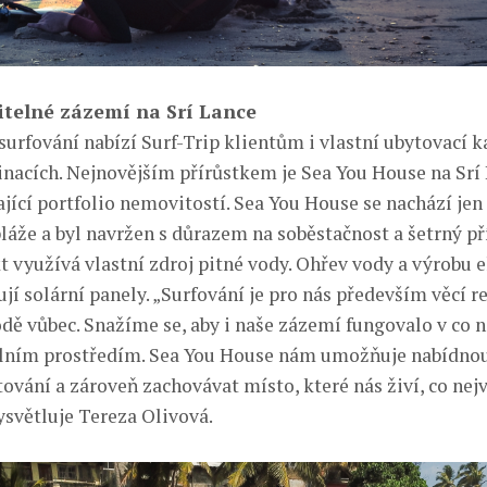
itelné zázemí na Srí Lance
urfování nabízí Surf-Trip klientům i vlastní ubytovací k
inacích. Nejnovějším přírůstkem je Sea You House na Srí 
ající portfolio nemovitostí. Sea You House se nachází je
pláže a byl navržen s důrazem na soběstačnost a šetrný př
t využívá vlastní zdroj pitné vody. Ohřev vody a výrobu e
ují solární panely. „Surfování je pro nás především věcí r
odě vůbec. Snažíme se, aby i naše zázemí fungovalo v co 
olním prostředím. Sea You House nám umožňuje nabídno
ování a zároveň zachovávat místo, které nás živí, co nejv
ysvětluje Tereza Olivová.