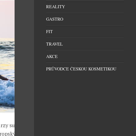
REALITY
GASTRO
FIT
TRAVEL
AKCE
PRŮVODCE ČESKOU KOSMETIKOU
urzy surfování
vropských