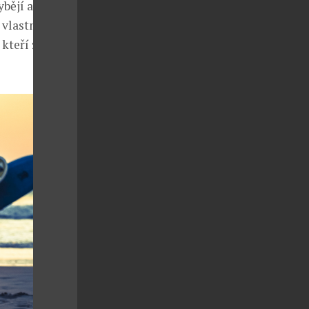
bějí ani
 vlastních
kteří znají