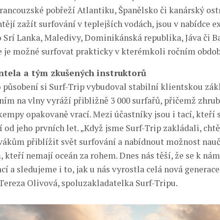
 francouzské pobřeží Atlantiku, Španělsko či kanárský ost
chtějí zažít surfování v teplejších vodách, jsou v nabídce e
o Srí Lanka, Maledivy, Dominikánská republika, Jáva či Ba
e je možné surfovat prakticky v kterémkoli ročním obdob
entela a tým zkušených instruktorů
 působení si Surf-Trip vybudoval stabilní klientskou zák
ním na vlny vyráží přibližně 3 000 surfařů, přičemž zhru
kempy opakovaně vrací. Mezi účastníky jsou i tací, kteří s
 od jeho prvních let. „Když jsme Surf-Trip zakládali, chtě
ákům přiblížit svět surfování a nabídnout možnost nauči
, kteří nemají oceán za rohem. Dnes nás těší, že se k nám
cí a sledujeme i to, jak u nás vyrostla celá nová generac
 Tereza Olivová, spoluzakladatelka Surf-Tripu.