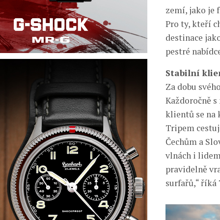
zemí, jako je
Pro ty, kteří 
destinace jak
pestré nabídc
Stabilní kli
Za dobu svého
Každoročně s 
klientů se na 
Tripem cestují
Čechům a Slov
vlnách i lidem
pravidelně vra
surfařů,“ říká