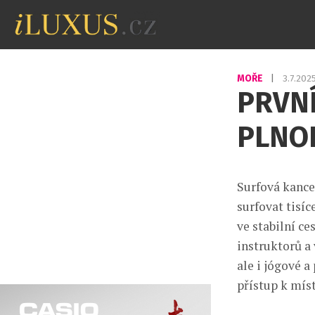
MOŘE
|
3.7.202
PRVNÍ
PLNOL
Surfová kancel
surfovat tisí
ve stabilní c
instruktorů a
ale i jógové a
přístup k mís