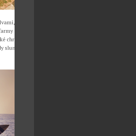
lvami,
farmy i čajové
cké chrámy,
dy slunce na