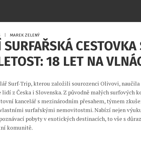
5
|
MAREK ZELENÝ
 SURFAŘSKÁ CESTOVKA 
ETOST: 18 LET NA VLNÁ
ář Surf-Trip, kterou založili sourozenci Olivovi, naučila 
ce lidí z Česka i Slovenska. Z původně malých surfových 
estovní kancelář s mezinárodním přesahem, týmem zkuš
 vlastními surfařskými nemovitostmi. Nabízí nejen výuku
 poznávací pobyty v exotických destinacích, to vše s důr
tní komunitě.