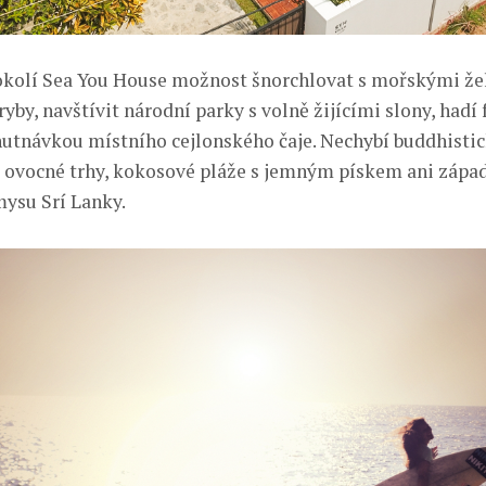
okolí Sea You House možnost šnorchlovat s mořskými že
yby, navštívit národní parky s volně žijícími slony, hadí 
hutnávkou místního cejlonského čaje. Nechybí buddhisti
 a ovocné trhy, kokosové pláže s jemným pískem ani zápa
mysu Srí Lanky.