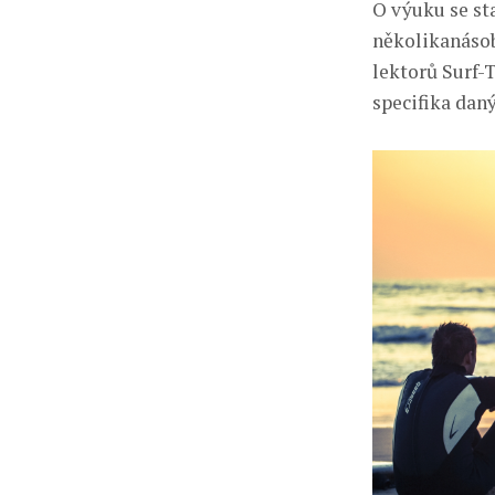
O výuku se st
několikanásob
lektorů Surf-T
specifika dan