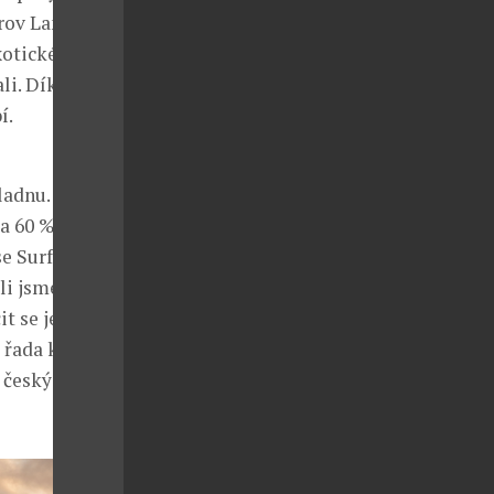
rov Lanzarote.
xotické
li. Díky
í.
ladnu.
ba 60 %
e Surf-
li jsme
t se jezdit na
 řada klientů
e českých