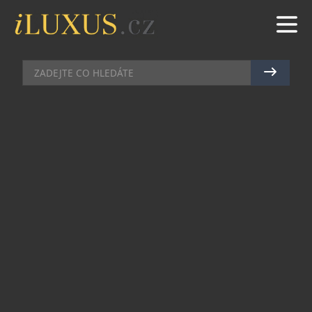
AUTA
|
8.7.2025
|
MAREK ZELENÝ
DS AUTOMOBILES NABÍZÍ N°4
UŽ I V ČESKÉ REPUBLICE
DS N°4, nejnovější výtvor představený společností
DS Automobiles, je nyní k dispozici k objednání.
Jako hybrid s autonomním dobíjením je DS N°4 k
dispozici již od 770 000 Kč v zaváděcí akci na
speciální kolekci Jules Verne; 100% elektrická
verze E-TENSE s výkonem 213 koní a s baterií o
kapacitě 58,3 kWh pro dojezd 450 km, je k
dispozici od 1 180 000 Kč ve verzi Pallas.