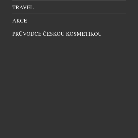
TRAVEL
AKCE
PRŮVODCE ČESKOU KOSMETIKOU
UNIKÁTNÍ VŮZ PRO DIGITÁLNÍ NADVLÁDU
HRÁČŮ PO CELÉM SVĚTĚ VE HŘE CALL OF
DUTY
AUTA
|
16.7.2026
Společnost Aston Martin dnes představuje model
Dreadnought, čistě digitální vozidlo vojenské
specifikace navržené exkluzivně pro novou hru Call
of Duty: Modern Warfare 4. Toto nekompromisní a
záměrně extrémní dílo, vytvořené ve spolupráci s
vývojáři a vydavateli hry, společnostmi Infinity
Ward a Activision, kombinuje vysoký výkon a
DALŠÍ ČLÁNKY Z RUBRIKY ›
luxusní DNA značky Aston Martin s virtuálním
prostředím Call […]