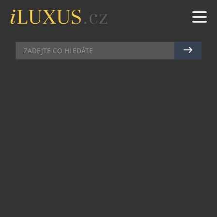
PÁNSKÉ HODINKY
|
17.7.2025
|
JAN PEŠEK
NOVÉ OMEGA SEAMASTER DIVER
300M: ORANŽOVÝ SYMBOL
HLOUBEK
Za posledních dvacet let se oranžová barva stala
synonymem pro potápěčské hodinky značky
Omega – nejen díky své vysoké viditelnosti pod
vodou, ale i jako výrazný estetický prvek. Tato
výrazná barva se objevila napříč kolekcemi
Seamaster a letos si našla cestu do ikonické řady
Diver 300M, která přichází ve dvou nových
modelech z ušlechtilé oceli.