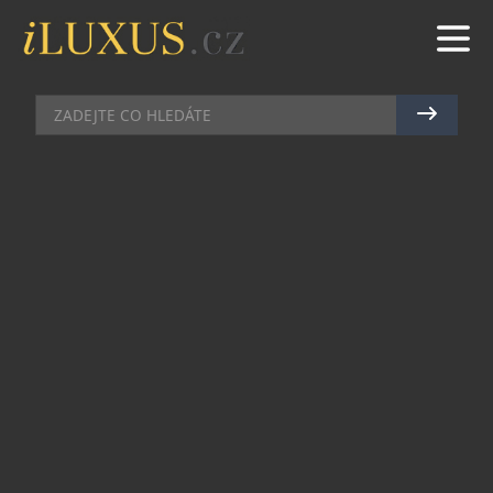
AUTA
|
8.9.2025
|
MAREK ZELENÝ
NOVÝ MERCEDES-BENZ GLC S
TECHNOLOGIÍ EQ: LEHKOST,
INTELIGENCE A LUXUS BEZ
KOMPROMISŮ
GLC je dlouhodobě nejúspěšnější model
Mercedes-Benz – a nyní míří do čistě elektrické
éry. Zcela nové elektrické GLC (předběžné údaje
WLTP: 14,9–18,8 kWh/100 km, 0 g CO₂) dorazí v
první polovině roku 2026 a přináší přesně to, co
nároční zákazníci očekávají: výrazný design,
špičkovou efektivitu i komfort na úrovni