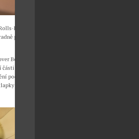
 Rolls-Royce v
radně pro
over Beautiful
 části se
ění podle
tlapky v barvě