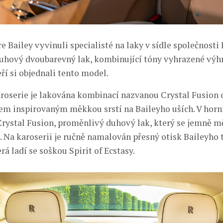
e Bailey vyvinuli specialisté na laky v sídle společnosti
hový dvoubarevný lak, kombinující tóny vyhrazené výh
ří si objednali tento model.
aroserie je lakována kombinací nazvanou Crystal Fusion 
nem inspirovaným měkkou srstí na Baileyho uších. V horní
Crystal Fusion, proměnlivý duhový lak, který se jemně m
. Na karoserii je ručně namalován přesný otisk Baileyho 
rá ladí se soškou Spirit of Ecstasy.