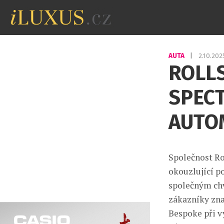
AUTA
|
2.10.20
ROLL
SPECT
AUTO
Společnost Ro
okouzlující po
společným chv
zákazníky zn
Bespoke při 