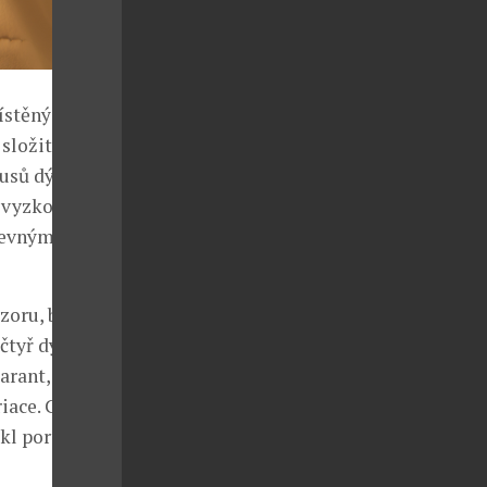
ístěný na
 složitou
kusů dýhy. Aby
, vyzkoušel
revnými tóny a
zoru, bez
čtyř dýh,
arant,
riace. Celkem
kl portrét s