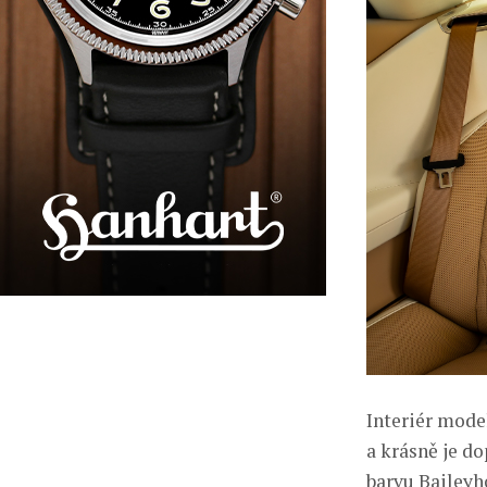
Interiér mode
a krásně je d
barvu Baileyh