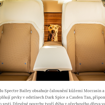
lu Spectre Bailey obsahuje čalounění kůžemi Moccasin 
oplňují prvky v odstínech Dark Spice a Casden Tan, připo
o srsti. Dřevěné povrchy tvoří dýha z ořechového dřeva 