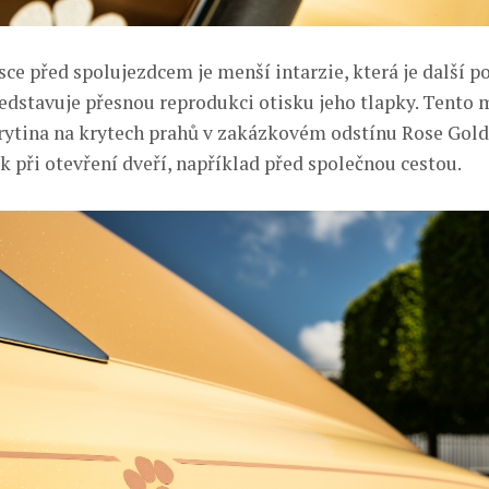
sce před spolujezdcem je menší intarzie, která je další p
ředstavuje přesnou reprodukci otisku jeho tlapky. Tento 
 rytina na krytech prahů v zakázkovém odstínu Rose Gold 
k při otevření dveří, například před společnou cestou.