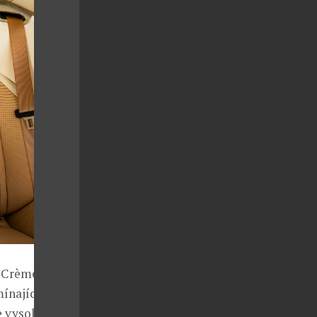
a Crème Light
mínajících
ve vysokém