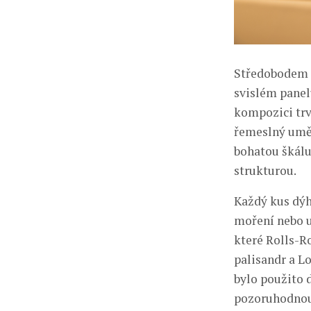
Středobodem i
svislém panel
kompozici trva
řemeslný uměl
bohatou škálu
strukturou.
Každý kus dýh
moření nebo u
které Rolls-R
palisandr a L
bylo použito d
pozoruhodnou 