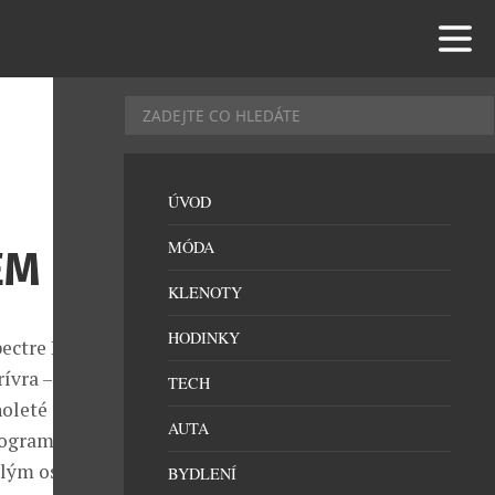
ÚVOD
MÓDA
EM
KLENOTY
HODINKY
ectre Bailey,
ívra – a
TECH
holeté
AUTA
rogramu
valým osobním
BYDLENÍ