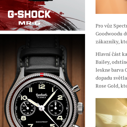
Pro vůz Spectr
Goodwoodu du
zákazníky, kte
Hlavní část k
Bailey, odstí
leskne barva 
dopadu světla
Rose Gold, kte