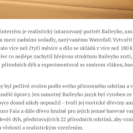
nteriéru je realistický intarzovaný portrét Baileyho, um
u mezi zadními sedadly, nazývanému Waterfall. Vytvořit
lo více než čtyři měsíce a dílo se skládá z více než 180 
ec co nejlépe zachytil hřejivou strukturu Baileyho srsti
 přírodních dýh a experimentoval se směrem vláken, ba
y byl pečlivě zvolen podle svého přirozeného odstínu a v
mělé úpravy. Jen samotný Baileyho jazyk byl vyroben ze 
oyce dosud nikdy nepoužil – tvoří jej exotické dřeviny am
ouro Faia a dále dřevo hrušně pro jejich jemné barevné va
evět dýh, představujících 22 přírodních odstínů, aby vzni
vřelostí a realistickým vzezřením.