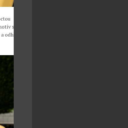
octou
motiv se také
a odhalí se