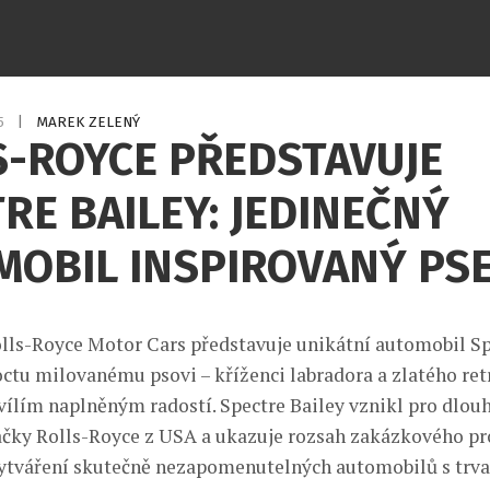
25
|
MAREK ZELENÝ
S-ROYCE PŘEDSTAVUJE
RE BAILEY: JEDINEČNÝ
MOBIL INSPIROVANÝ PS
lls-Royce Motor Cars představuje unikátní automobil Sp
ctu milovanému psovi – kříženci labradora a zlatého retr
ílím naplněným radostí. Spectre Bailey vznikl pro dlou
ačky Rolls-Royce z USA a ukazuje rozsah zakázkového p
vytváření skutečně nezapomenutelných automobilů s tr