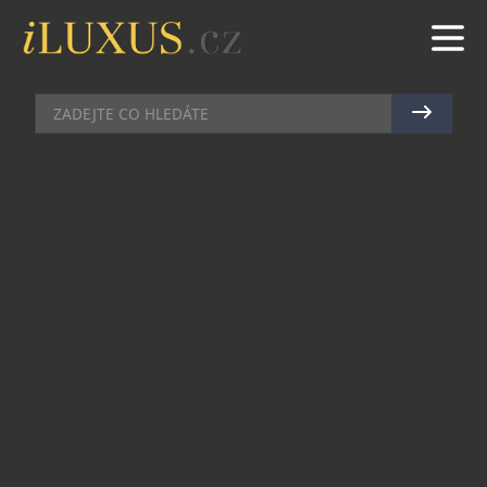
BARY
|
7.5.2026
|
MAREK ZELENÝ
CHAMPAGNE JAKO ŽIVOTNÍ
STYL: V PRAZE VZNIKLO MÍSTO,
KTERÉ MĚNÍ POHLED NA
BUBLINKY
Praha získala podnik, který na domácí
gastronomické scéně dosud chyběl. V samém srdci
metropole vznikl první Champagne bar v České
republice – prostor zasvěcený výhradně vínům z
oblasti Champagne. Bez kompromisů, bez
alternativ a bez snahy zalíbit se všem. Jen
šampaňské v celé své šíři, hloubce a kultuře.