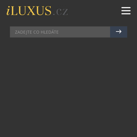
BARY
|
7.5.2026
|
MAREK ZELENÝ
CHAMPAGNE JAKO ŽIVOTNÍ
STYL: V PRAZE VZNIKLO MÍSTO,
KTERÉ MĚNÍ POHLED NA
BUBLINKY
Praha získala podnik, který na domácí
gastronomické scéně dosud chyběl. V samém srdci
metropole vznikl první Champagne bar v České
republice – prostor zasvěcený výhradně vínům z
oblasti Champagne. Bez kompromisů, bez
alternativ a bez snahy zalíbit se všem. Jen
šampaňské v celé své šíři, hloubce a kultuře.