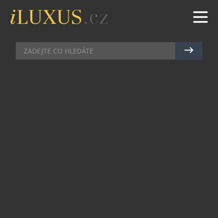
BARY
|
7.5.2026
|
MAREK ZELENÝ
CHAMPAGNE JAKO ŽIVOTNÍ
STYL: V PRAZE VZNIKLO MÍSTO,
KTERÉ MĚNÍ POHLED NA
BUBLINKY
Praha získala podnik, který na domácí
gastronomické scéně dosud chyběl. V samém srdci
metropole vznikl první Champagne bar v České
republice – prostor zasvěcený výhradně vínům z
oblasti Champagne. Bez kompromisů, bez
alternativ a bez snahy zalíbit se všem. Jen
šampaňské v celé své šíři, hloubce a kultuře.