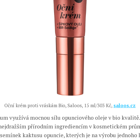
Oční krém proti vráskám Bio, Saloos, 15 ml/303 Kč,
saloos.cz
rum využívá mocnou sílu opunciového oleje v bio kvalitě.
 nejdražším přírodním ingrediencím v kosmetickém prům
 semínek kaktusu opuncie, kterých je na výrobu jednoho l