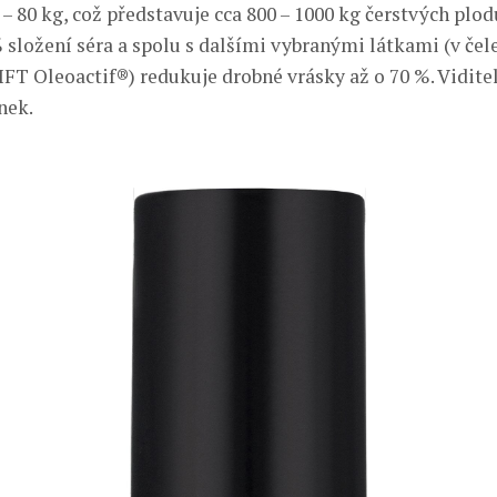
 – 80 kg, což představuje cca 800 – 1000 kg čerstvých plo
% složení séra a spolu s dalšími vybranými látkami (v čele
T Oleoactif®) redukuje drobné vrásky až o 70 %. Viditel
nek.