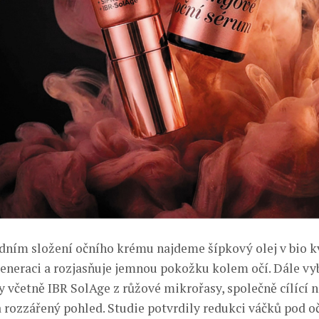
dním složení očního krému najdeme šípkový olej v bio kv
eneraci a rozjasňuje jemnou pokožku kolem očí. Dále vy
ky včetně IBR SolAge z růžové mikrořasy, společně cílící 
a rozzářený pohled. Studie potvrdily redukci váčků pod oč