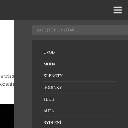
ÚVOD
MÓDA
na trh sérum a
KLENOTY
ložením, tak
HODINKY
TECH
AUTA
BYDLENÍ