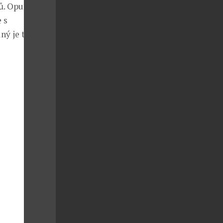
dů. Opunciový
 s
ný je též jeho