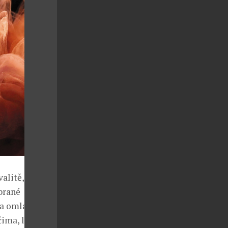
alitě, který
brané
na omlazení
ima, lifting