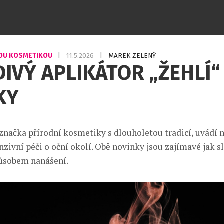
OU KOSMETIKOU
|
11.5.2026
|
MAREK ZELENÝ
IVÝ APLIKÁTOR „ŽEHLÍ“
KY
 značka přírodní kosmetiky s dlouholetou tradicí, uvádí 
nzivní péči o oční okolí. Obě novinky jsou zajímavé jak s
ůsobem nanášení.