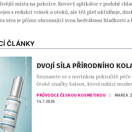
livější místa na pokožce. Kovový aplikátor v podobě chla
en s redukcí vrásek a otoků, ale též pleť uklidňuje, dost
ra séra je přímo ohromující svou hedvábnou hladkostí a 
CÍ ČLÁNKY
DVOJÍ SÍLA PŘÍRODNÍHO KO
Seznamte se s novinkou pokročilé péče 
české značky Saloos, která nabízí moder
zlepšení elasticity a omlazení pleti. Bi
PRŮVODCE ČESKOU KOSMETIKOU
|
MAREK 
sérum podporuje přirozenou syntézu ko
14.7.2026
pleti a přispívá k jejímu plnějšímu, hla
vzhledu. Kolagen je základní strukturál
zajišťující pevnost a celkovou „vyplněno
která se s věkem přirozeně snižuje, což 