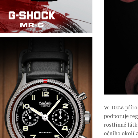
Ve 100% příro
podporuje reg
rostlinné lát
očního okolí 