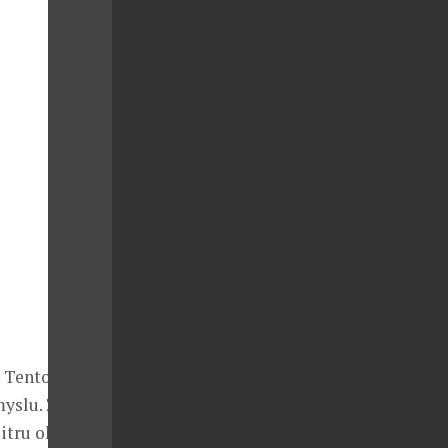
 Tento olej
yslu. Získává
itru oleje