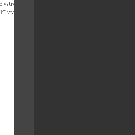
o vstřebává,
í“ vrásky.