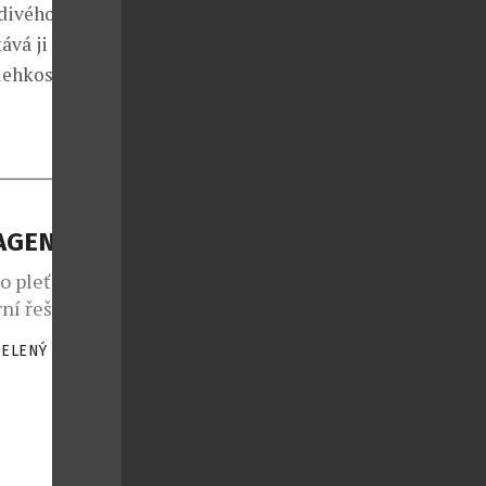
divého roll-
ává ji do
lehkostí.
LAGENU
o pleť od
ní řešení pro
oaktivní
ZELENÝ
|
lagenu v
dšímu
ní bílkovina
st“ pleti,
[…]