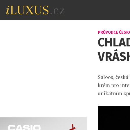
PRŮVODCE ČESK
CHLAD
VRÁS
Saloos, česká
krém pro inte
unikátním zp