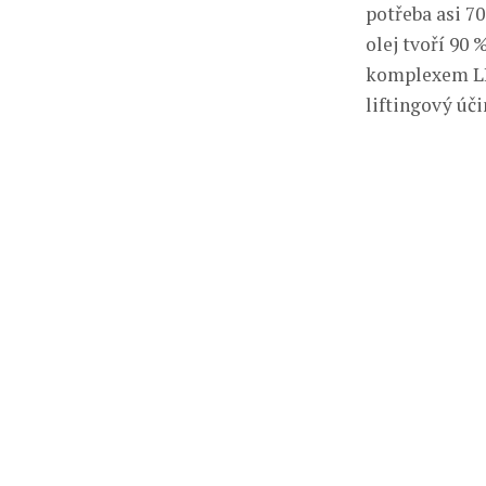
potřeba asi 70
olej tvoří 90 
komplexem LIF
liftingový úči