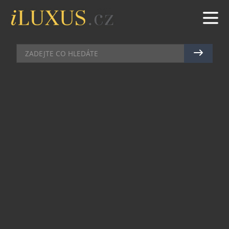
TECH
|
12.5.2026
|
MAREK ZELENÝ
CHARLI XCX SE STÁVÁ PRVNÍ
GLOBÁLNÍ AMBASADORKOU A
AKCIONÁŘKOU ZNAČKY
NOTHING
Londýnská technologická značka Nothing a
Charli xcx spojují své síly. Toto partnerství
propojuje jednu z nejvýraznějších umělkyň své
generace s technologickou značkou postavenou
na stejných principech. Jako nejnovější
akcionářka a vůbec první globální ambasadorka
značky otevírá Charli xcx pro Nothing novou