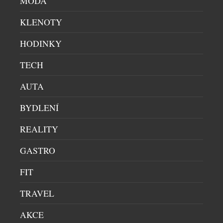
MÓDA
EAR (3A) MĚNÍ PRAVIDLA KAŽDODENNÍHO
KLENOTY
POSLECHU DÍKY POHLCUJÍCÍMU ZVUKU A
CHYTŘEJŠÍM FUNKCÍM
HODINKY
HI-END AUDIO
|
9.7.2026
TECH
Londýnská technologická společnost Nothing dnes
představila Ear (3a), novou generaci svých
AUTA
nejprodávanějších sluchátek z řady (a). Ear (3a) patří
do hravé produktové řady (a) značky Nothing a cílí
BYDLENÍ
na generaci, která vnímá technologie jako vyjádření
vlastní osobnosti. Novinka, inspirovaná energií
REALITY
hudby a sebevyjádřením, přichází s odvážnější
paletou barev – vedle černé, bílé a osvěžené žluté
GASTRO
[…]
FIT
TRAVEL
AKCE