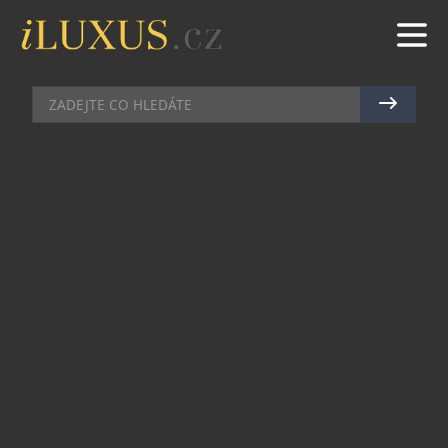
RESTAURACE
|
13.5.2026
|
MAREK ZELENÝ
ŘÍZEK Z TRITONU UHRANE
Nové české menu restaurace Triton, které
šéfkuchař Tomáš Kohút představil počátkem
května, je opět plné překvapení. Na to jsou hosté
Tritonu už zvyklí. Nicméně jeden z chodů má
takový náboj, že se možná bude mluvit jen o něm.
Neboť kdy se vám stane, že vám někdo nabídne
řízek, jaký jste ještě nikdy nejedli. Řízek. Ale od
začátku.