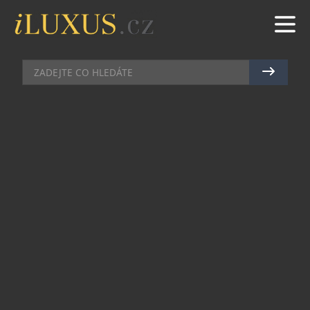
RESTAURACE
|
13.5.2026
|
MAREK ZELENÝ
ŘÍZEK Z TRITONU UHRANE
Nové české menu restaurace Triton, které
šéfkuchař Tomáš Kohút představil počátkem
května, je opět plné překvapení. Na to jsou hosté
Tritonu už zvyklí. Nicméně jeden z chodů má
takový náboj, že se možná bude mluvit jen o něm.
Neboť kdy se vám stane, že vám někdo nabídne
řízek, jaký jste ještě nikdy nejedli. Řízek. Ale od
začátku.