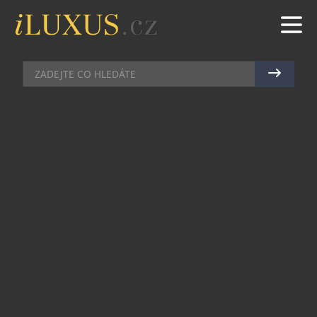
HUDBA
|
14.5.2026
|
MAREK ZELENÝ
RED HOT CHILI PEPPERS
PRODALI SVÉ HUDEBNÍ
PORTFOLIO ZA 300 MILIONŮ
DOLARŮ
Red Hot Chili Peppers se zařadili po bok
hudebních gigantů, kteří v posledních letech
proměňují své životní dílo v jednu z nejcennějších
investičních komodit současnosti. Legendární
kalifornská kapela totiž prodala svůj kompletní
hudební katalog společnosti Warner Music Group
za více než 300 milionů dolarů.