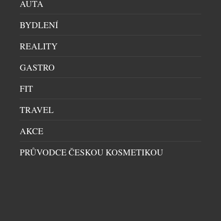
AUTA
BYDLENÍ
HUDEBNÍ ZÁZRAK JUSTIN-LEE SCHULTZ
REALITY
VYSTOUPÍ NA JUBILEJNÍM 20. ROČNÍKU JAZZ
GASTRO
OPEN OSTRAVA
HUDBA
|
2.6.2026
FIT
Ostrava se opět stane centrem špičkového jazzu. Ve
dnech od 10. do 18. června se uskuteční již jubilejní
TRAVEL
20. ročník festivalu, a to díky podpoře statutárního
AKCE
města Ostravy a městských obvodů Moravské
Ostravy a Přívozu, Slezské Ostravy a za přispění
PRŮVODCE ČESKOU KOSMETIKOU
Nové Huti s.r.o. a dalších partnerů. I letos nabídne
jedinečnou přehlídku domácích i zahraničních
DALŠÍ ČLÁNKY Z RUBRIKY ›
umělců […]
NENECHTE SI UJÍT DALŠÍ ZAJÍMAVÉ ČLÁNKY