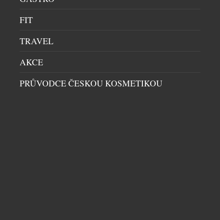
FIT
TRAVEL
AKCE
PRŮVODCE ČESKOU KOSMETIKOU
CHAMPAGNE JAKO ŽIVOTNÍ STYL: V PRAZE
VZNIKLO MÍSTO, KTERÉ MĚNÍ POHLED NA
BUBLINKY
BARY
|
7.5.2026
Praha získala podnik, který na domácí
gastronomické scéně dosud chyběl. V samém srdci
metropole vznikl první Champagne bar v České
republice – prostor zasvěcený výhradně vínům z
oblasti Champagne. Bez kompromisů, bez