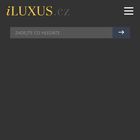
BARY
|
15.5.2026
|
MAREK ZELENÝ
SVĚTOBĚŽNÍKOVY ZÁPISKY
PROMĚNILI BARMANI Z BLACK
ANGEL’S V NOVÉ KOKTEJLOVÉ
MENU
Koktejlový bar Black Angel’s, situovaný v
gotickém sklepení hotelu U Prince na
Staroměstském náměstí, patří mezi stálice
pražské barové scény. Své první hosty přivítal v
roce 2010, nedávno tak oslavil patnácté
narozeniny. K této příležitosti vytvořil tým pod
vedením bar managera Pavla Šímy nové