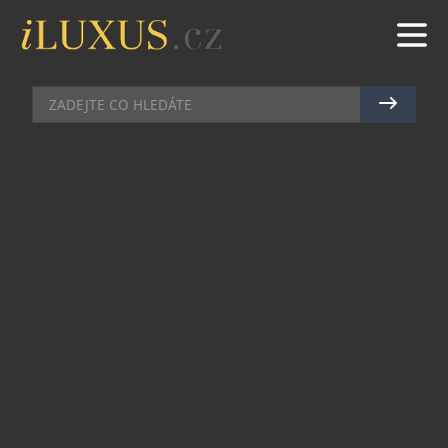
BARY
|
15.5.2026
|
MAREK ZELENÝ
SVĚTOBĚŽNÍKOVY ZÁPISKY
PROMĚNILI BARMANI Z BLACK
ANGEL’S V NOVÉ KOKTEJLOVÉ
MENU
Koktejlový bar Black Angel’s, situovaný v
gotickém sklepení hotelu U Prince na
Staroměstském náměstí, patří mezi stálice
pražské barové scény. Své první hosty přivítal v
roce 2010, nedávno tak oslavil patnácté
narozeniny. K této příležitosti vytvořil tým pod
vedením bar managera Pavla Šímy nové