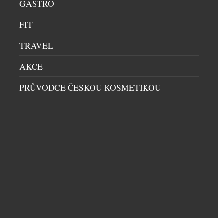
GASTRO
FIT
TRAVEL
AKCE
PRŮVODCE ČESKOU KOSMETIKOU
CHAMPAGNE JAKO ŽIVOTNÍ STYL: V PRAZE
VZNIKLO MÍSTO, KTERÉ MĚNÍ POHLED NA
BUBLINKY
BARY
|
7.5.2026
Praha získala podnik, který na domácí
gastronomické scéně dosud chyběl. V samém srdci
metropole vznikl první Champagne bar v České
republice – prostor zasvěcený výhradně vínům z
oblasti Champagne. Bez kompromisů, bez