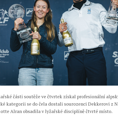
žařské části soutěže ve čtvrtek získal profesionální alpsk
ské kategorii se do čela dostali sourozenci Dekkerovi z 
tte Alran obsadila v lyžařské disciplíně čtvrté místo.