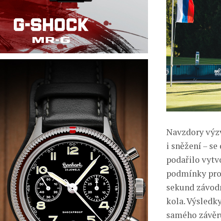
Navzdory výz
i sněžení – s
podařilo vytv
podmínky pro 
sekund závodn
kola. Výsledk
samého závěru