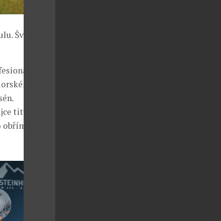
ulu. Švýcaři
fesionálové,
niorském
sén.
ce titulu v
o obřím