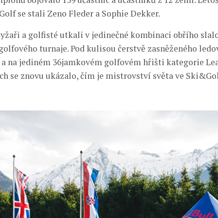
Golf se stali Zeno Fleder a Sophie Dekker.
yžaři a golfisté utkali v jedinečné kombinaci obřího sla
olfového turnaje. Pod kulisou čerstvě zasněženého ledo
 a na jediném 36jamkovém golfovém hřišti kategorie Le
ch se znovu ukázalo, čím je mistrovství světa ve Ski&Gol