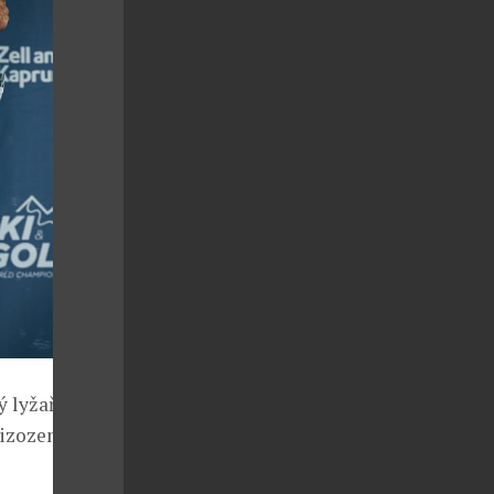
ý lyžař Loic
Nizozemska,