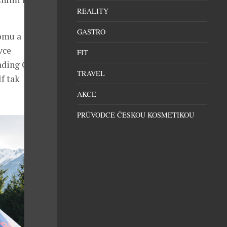
REALITY
GASTRO
lomu a
vce
FIT
ading Golf
TRAVEL
f tak
AKCE
PRŮVODCE ČESKOU KOSMETIKOU