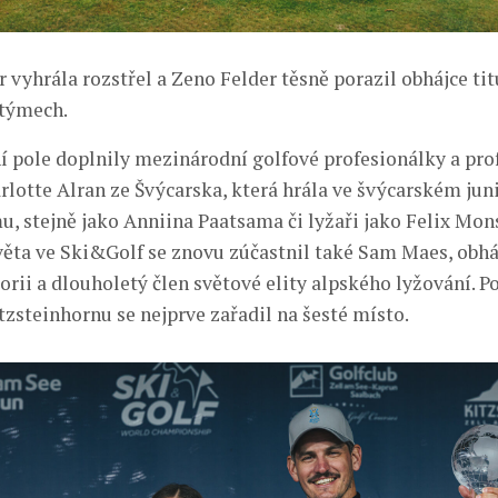
vyhrála rozstřel a Zeno Felder těsně porazil obhájce tit
 týmech.
ní pole doplnily mezinárodní golfové profesionálky a pro
rlotte Alran ze Švýcarska, která hrála ve švýcarském ju
, stejně jako Anniina Paatsama či lyžaři jako Felix Mon
věta ve Ski&Golf se znovu zúčastnil také Sam Maes, obháj
rii a dlouholetý člen světové elity alpského lyžování. P
tzsteinhornu se nejprve zařadil na šesté místo.