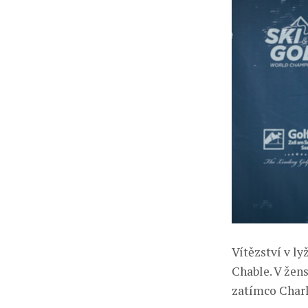
Vítězství v ly
Chable. V žen
zatímco Charlo