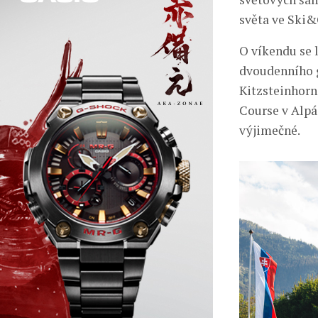
světa ve Ski&
O víkendu se l
dvoudenního g
Kitzsteinhorn
Course v Alpá
výjimečné.