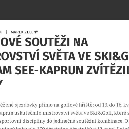
26
|
MAREK ZELENÝ
OVÉ SOUTĚŽI NA
OVSTVÍ SVĚTA VE SKI&G
AM SEE-KAPRUN ZVÍTĚZI
Y
ěžené sjezdovky přímo na golfové hřiště: od 13. do 16. kv
aprun uskutečnilo mistrovství světa ve Ski&Golf, které s
 sportovní disciplíny do jedinečné soutěžní kombinace. O 
pionů bojovalo 139 účastnic a účastníků z 12 zemí. Leto