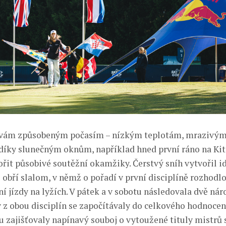
vám způsobeným počasím – nízkým teplotám, mrazivým 
e díky slunečným oknům, například hned první ráno na Ki
ořit působivé soutěžní okamžiky. Čerstvý sníh vytvořil i
obří slalom, v němž o pořadí v první disciplíně rozhodlo
í jízdy na lyžích. V pátek a v sobotu následovala dvě nár
y z obou disciplín se započítávaly do celkového hodnocen
 zajišťovaly napínavý souboj o vytoužené tituly mistrů 