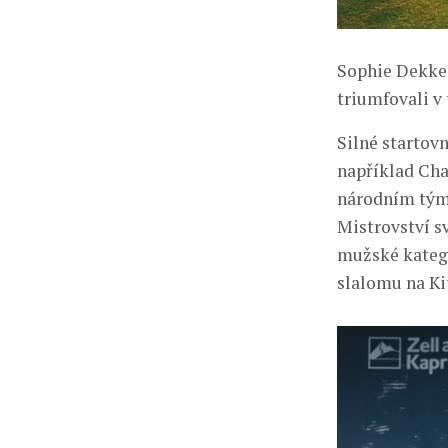
Sophie Dekker 
triumfovali v
Silné startov
například Cha
národním týmu
Mistrovství s
mužské katego
slalomu na Ki