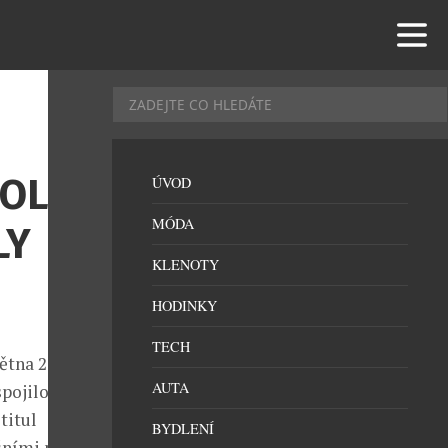
OLF V
ÚVOD
MÓDA
LY
KLENOTY
HODINKY
TECH
ětna 2026 se v
AUTA
pojilo dvě
titul
BYDLENÍ
šními mistry