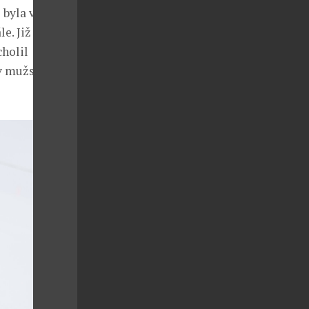
 byla ve
e. Již po
cholil
 v mužské