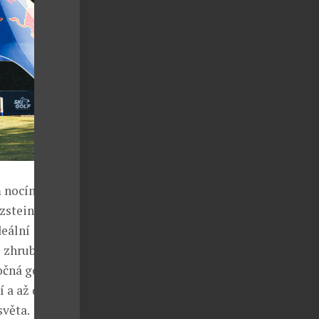
nocím, dešti
tzsteinhornu,
deální
 zhruba 45
očná golfová
í a až do
světa.