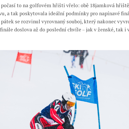
 počasí to na golfovém hřišti vřelo: obě 18jamková hřiště
u, a tak poskytovala ideální podmínky pro napínavé finál
 pátek se rozvinul vyrovnaný souboj, který nakonec vyvr
inále doslova až do poslední chvíle – jak v ženské, tak i