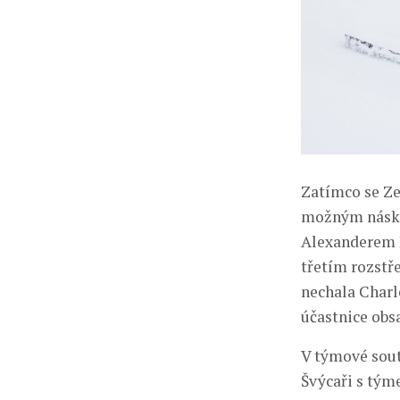
Zatímco se Ze
možným násko
Alexanderem H
třetím rozstř
nechala Charl
účastnice obsa
V týmové sout
Švýcaři s tým