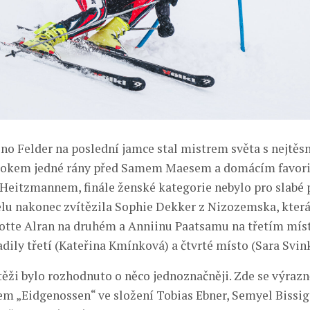
no Felder na poslední jamce stal mistrem světa s nejtěs
kem jedné rány před Samem Maesem a domácím favor
eitzmannem, finále ženské kategorie nebylo pro slabé 
elu nakonec zvítězila Sophie Dekker z Nizozemska, která
otte Alran na druhém a Anniinu Paatsamu na třetím míst
dily třetí (Kateřina Kmínková) a čtvrté místo (Sara Svin
ěži bylo rozhodnuto o něco jednoznačněji. Zde se výrazn
em „Eidgenossen“ ve složení Tobias Ebner, Semyel Bissi