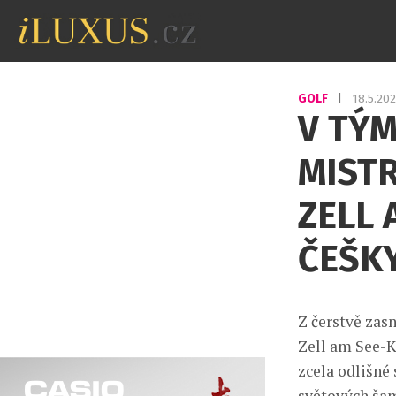
GOLF
|
18.5.20
V TÝM
MISTR
ZELL 
ČEŠK
Z čerstvě zasn
Zell am See-K
zcela odlišné
světových šam