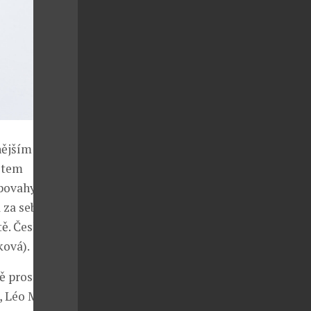
nějším
item
povahy: Až ve
 za sebou
ě. České
ková).
ě prosadili
g, Léo Monnier