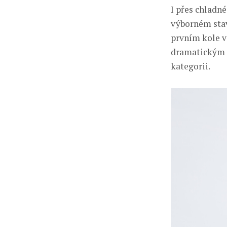
I přes chladné
výborném stav
prvním kole v
dramatickým f
kategorii.