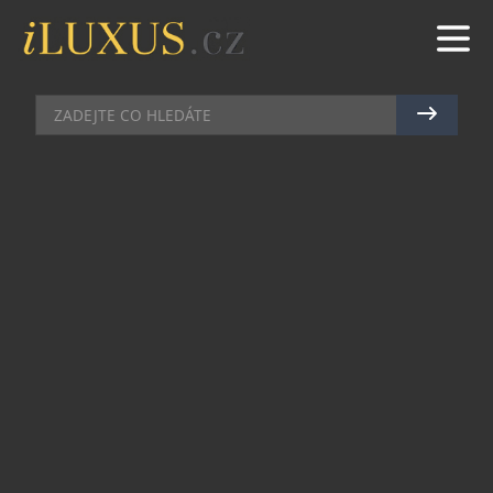
KLENOTY
|
19.5.2026
|
MAREK ZELENÝ
VYJÁDŘETE SVOU LÁSKU
ŠPERKY AURINO
Darovat šperk znamená předat trvalou hodnotu,
která nese hluboký osobní význam. Mezi
značkami zlatých klenotů vyniká české Aurino,
příznačné precizním řemeslným zpracováním a
nadčasovým designem.
Tyto šperky jsou vyráběny v malých sériích, což
zaručuje jejich exkluzivitu a vysokou úroveň
kontroly. Každý kus podléhá přísnému
puncovnímu hodnocení, které potvrzuje ryzost