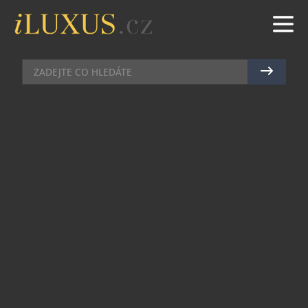
AUTA
|
2.6.2026
|
MAREK ZELENÝ
ROLLS-ROYCE PŘEDSTAVIL
SPECTRE SERIES II
Od svého uvedení na trh v roce 2022 se model
Spectre stal jedním z nejvýznamnějších a
nejobdivovanějších vozů Rolls-Royce moderní
éry, široce oceňovaným pro svůj nadčasový
design, klidný výkon a noblesní jízdní styl.
Spectre Series II na tomto úspěchu dále staví.
Technické úpravy přinášejí jízdní dosah větší o 18
% (celkem 628 kilometrů v režimu WLTP), vyšší
točivý moment 1 015 Nm, který se v režimu