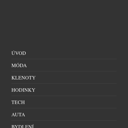
CHRONOGRAFY
|
20.7.2026
Automobil Aston Martin DB5, představený v roce
1963 jako jeden z nejznámějších filmových
automobilů na světě, se stal synonymem britské
kultury, designu a inovací a upevnil postavení
značky Aston Martin jako jedné z nejžádanějších
britských luxusních značek. Dnes společnosti Aston
Martin a Breitling s hrdostí přinášejí toto společné
ÚVOD
dědictví na zápěstí v podobě modelu Top […]
MÓDA
KLENOTY
HODINKY
TECH
AUTA
BYDLENÍ