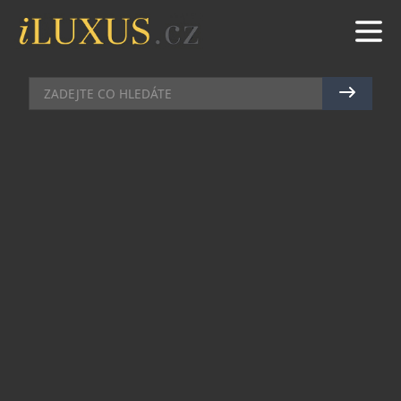
CHRONOGRAFY
|
6.6.2026
|
MAREK ZELENÝ
REVOLUČNÍ CHRONOGRAF
MONACO Z DÍLEN TAG HEUER
IMPONOVAL NA WATCHES AND
WONDERS
Na veletrhu Watches & Wonders představila
značka TAG Heuer hodinky Monaco Evergraph –
novinku, která navazuje na ikonický čtvercový
chronograf, ale posouvá ho výrazně dále. Typická
silueta Monaco zůstává zachována, ale hodinky
jsou vyrobeny z titanu a osazeny skeletovaným
číselníkem. Ten nechává nahlédnout do samého