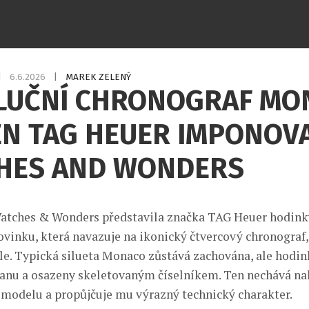
|
6.6.2026
|
MAREK ZELENÝ
LUČNÍ CHRONOGRAF MO
EN TAG HEUER IMPONOV
HES AND WONDERS
Watches & Wonders představila značka TAG Heuer hodin
ovinku, která navazuje na ikonický čtvercový chronograf,
le. Typická silueta Monaco zůstává zachována, ale hodin
tanu a osazeny skeletovaným číselníkem. Ten nechává n
modelu a propůjčuje mu výrazný technický charakter.