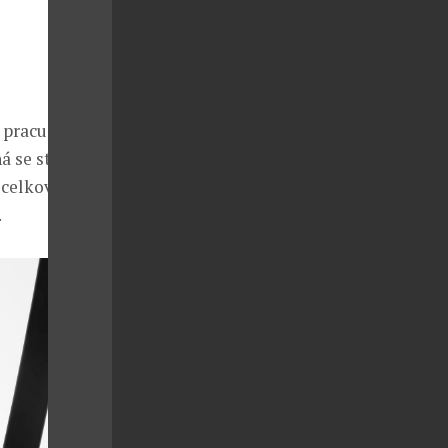
pracují
há se stejnou
 celkově
.