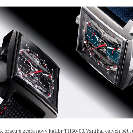
 pracuje zcela nový kalibr TH80-00. Vznikal celých pět l