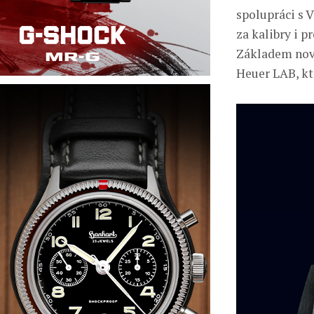
spolupráci s 
za kalibry i p
Základem nové
Heuer LAB, kt