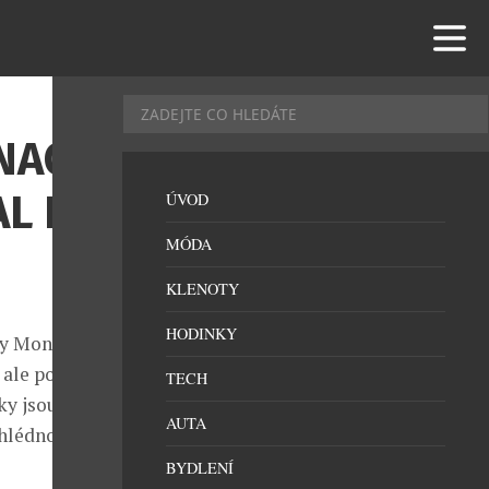
NACO
AL NA
ÚVOD
MÓDA
KLENOTY
HODINKY
ky Monaco
 ale posouvá
TECH
ky jsou
AUTA
ahlédnout do
BYDLENÍ