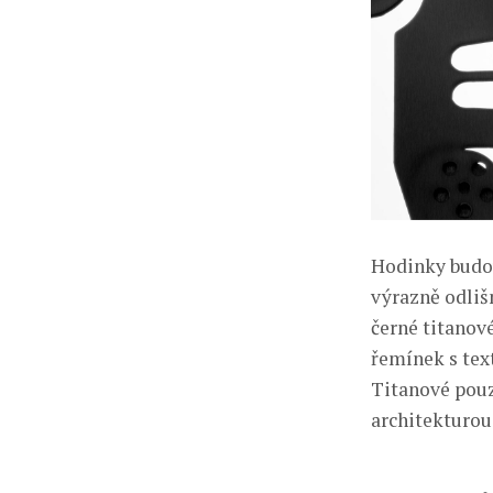
Hodinky budou
výrazně odliš
černé titanov
řemínek s text
Titanové pouz
architekturou