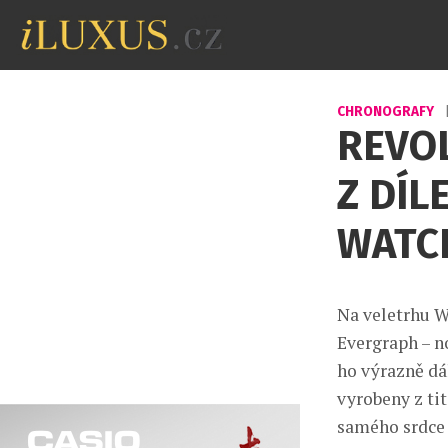
CHRONOGRAFY
REVO
Z DÍL
WATC
Na veletrhu 
Evergraph – n
ho výrazně dá
vyrobeny z ti
samého srdce 