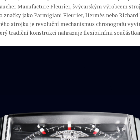
Vaucher Manufacture Fleurier, švýcarským výrobcem strojk
ro značky jako Parmigiani Fleurier, Hermès nebo Richard 
ho strojku je revoluční mechanismus chronografu vyvi
erý tradiční konstrukci nahrazuje flexibilními součástka