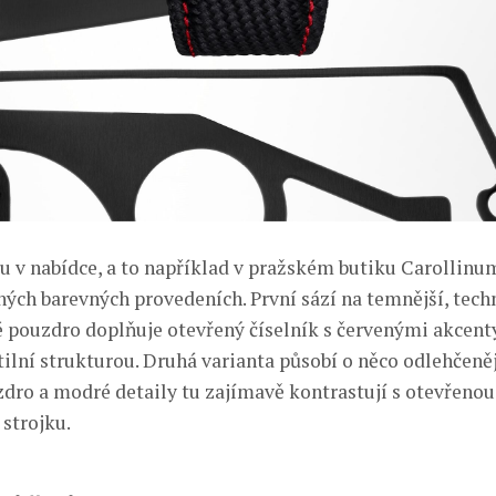
 v nabídce, a to například v pražském butiku Carollinu
ných barevných provedeních. První sází na temnější, techn
é pouzdro doplňuje otevřený číselník s červenými akcent
ilní strukturou. Druhá varianta působí o něco odlehčeněj
dro a modré detaily tu zajímavě kontrastují s otevřenou
 strojku.