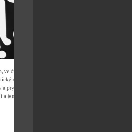
m, ve dvou
ický ráz –
y a pryžový
i a jemněji.