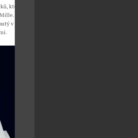
ů, který stojí
Mille.
nutý v TAG
mi.