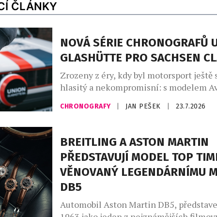
CÍ ČLÁNKY
NOVÁ SÉRIE CHRONOGRAFŮ 
GLASHÜTTE PRO SACHSEN CL
Zrozeny z éry, kdy byl motorsport ještě 
hlasitý a nekompromisní: s modelem A
Chronograph Limited Edition Sachsen C
CHRONOGRAFY
|
JAN PEŠEK
|
23.7.2026
představuje značka Union Glashütte
charakteristickou speciální edici, která
estetiku a ducha éry mechanických záv
BREITLING A ASTON MARTIN
podoby působivých hodinek. Čisté hran
PŘEDSTAVUJÍ MODEL TOP TIM
proporce a ikonická barevná paleta defi
VĚNOVANÝ LEGENDÁRNÍMU 
tohoto chronografu. Kombinace bílé, si
červené […]
DB5
Automobil Aston Martin DB5, představe
1963 jako jeden z nejznámějších filmo