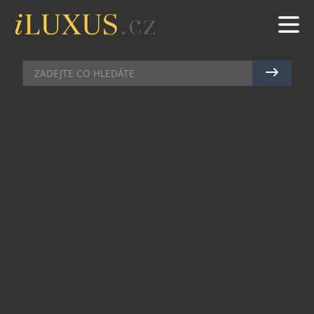
CHRONOGRAFY
|
6.6.2026
|
MAREK ZELENÝ
REVOLUČNÍ CHRONOGRAF
MONACO Z DÍLEN TAG HEUER
IMPONOVAL NA WATCHES AND
WONDERS
Na veletrhu Watches & Wonders představila
značka TAG Heuer hodinky Monaco Evergraph –
novinku, která navazuje na ikonický čtvercový
chronograf, ale posouvá ho výrazně dále. Typická
silueta Monaco zůstává zachována, ale hodinky
jsou vyrobeny z titanu a osazeny skeletovaným
číselníkem. Ten nechává nahlédnout do samého