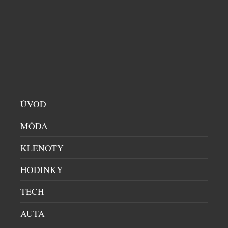
CHRONOGRAFY
|
20.7.2026
Automobil Aston Martin DB5, představený v roce
1963 jako jeden z nejznámějších filmových
automobilů na světě, se stal synonymem britské
kultury, designu a inovací a upevnil postavení
značky Aston Martin jako jedné z nejžádanějších
britských luxusních značek. Dnes společnosti Aston
Martin a Breitling s hrdostí přinášejí toto společné
ÚVOD
dědictví na zápěstí v podobě modelu Top […]
MÓDA
KLENOTY
HODINKY
TECH
AUTA