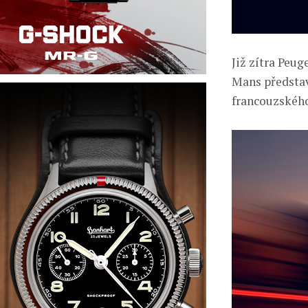
Již zítra Peug
Mans představí
francouzskéh