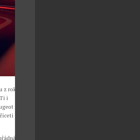
 z roku 2025.
Ti i
ugeot 208 a
řiceti lety
mořádná