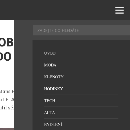
ROBĚ
DO LE
ÚVOD
MÓDA
KLENOTY
HODINKY
 Mans Peugeot
ot E-208 GTi.
TECH
alil sériovou
AUTA
BYDLENÍ