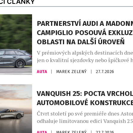
CÍ ČLÁNKY
PARTNERSTVÍ AUDI A MADONN
CAMPIGLIO POSOUVÁ EXKLUZ
OBLASTI NA DALŠÍ ÚROVEŇ
V prémiových alpských destinacích dne
jen o kvalitní sjezdovky nebo špičkové h
větší roli hrají značky, které dokážou do
AUTA
|
MAREK ZELENÝ
|
27.7.2026
charakter místa. Madonna di Campiglio 
už dvanáct let prostřednictvím partners
společností Audi, jež se stala nedílnou 
VANQUISH 25: POCTA VRCHO
života tohoto prestižního střediska. Sp
AUTOMOBILOVÉ KONSTRUKC
nevzniklo pouze z marketingových důvo
Madonna […]
Čtvrt století po své premiéře dnes Asto
odhaluje limitovanou edici Vanquish 25
poctu třem generacím tohoto slavného 
AUTA
|
MAREK ZELENÝ
|
22.7.2026