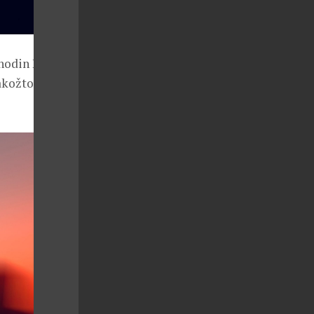
 hodin Le
jakožto symbol