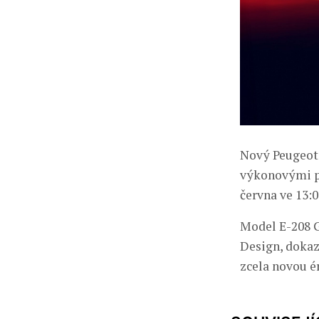
Nový Peugeot
výkonovými pa
června ve 13:0
Model E-208 G
Design, dokazu
zcela novou é