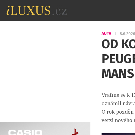
AUTA
|
8.6.202
OD K
PEUGE
MANS
Vraťme se k 1
oznámil návra
O rok později 
verzi nového 