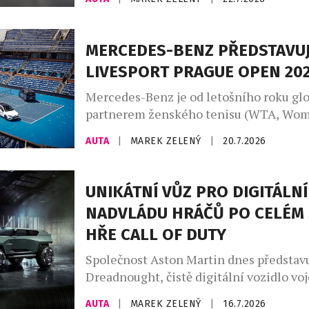
automobilu, vytvořenou zakázkovým od
Aston Martin. Designéři a umělečtí řem
divize zakázkových úprav Q by Aston M
MERCEDES-BENZ PŘEDSTAVUJ
uplatňují své bezkonkurenční zkušenost
LIVESPORT PRAGUE OPEN 20
vozů na míru a speciálních modelů a ne
ukázkou je […]
Mercedes-Benz je od letošního roku gl
partnerem ženského tenisu (WTA, Wom
Association) a aktivně se zapojuje do tu
AUTA
|
MAREK ZELENÝ
|
20.7.2026
kategorie WTA 1000, 500 a 250. Nejrozs
program uvedení zcela nových modelů v
značky Mercedes-Benz pokračuje také 
UNIKÁTNÍ VŮZ PRO DIGITÁLNÍ
republice. Tenisový turnaj WTA Livespo
NADVLÁDU HRÁČŮ PO CELÉM 
Open 2026 je místem pro národní prem
HŘE CALL OF DUTY
Mercedes-Benz VLE. Mercedes-Benz […
Společnost Aston Martin dnes představ
Dreadnought, čistě digitální vozidlo vo
specifikace navržené exkluzivně pro no
AUTA
|
MAREK ZELENÝ
|
16.7.2026