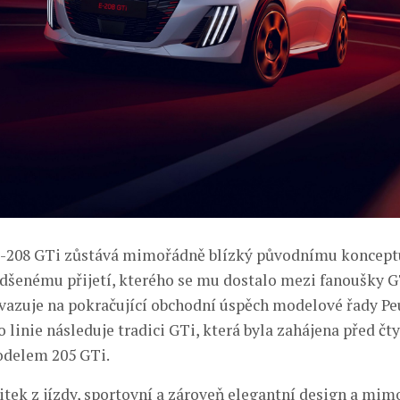
-208 GTi zůstává mimořádně blízký původnímu konceptu
adšenému přijetí, kterého se mu dostalo mezi fanoušky G
vazuje na pokračující obchodní úspěch modelové řady Pe
o linie následuje tradici GTi, která byla zahájena před čty
delem 205 GTi.
itek z jízdy, sportovní a zároveň elegantní design a mi