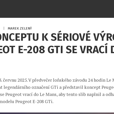
6
|
MAREK ZELENÝ
ONCEPTU K SÉRIOVÉ VÝ
OT E-208 GTI SE VRACÍ 
3. červnu 2025. V předvečer loňského závodu 24 hodin Le
t legendárního označení GTi a představil koncept Peuge
se Peugeot vrací do Le Mans, aby tento slib naplnil a odh
modelu Peugeot E-208 GTi.