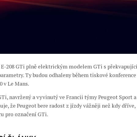
 E-208 GTi plně elektrickým modelem GTi s překvapujíc
rametry. Ty budou odhaleny během tiskové konference v
0 v Le Mans.
Ti, navržený a vyvinutý ve Francii týmy Peugeot Sport 
je, že Peugeot bere radost z jízdy vážněji než kdy dříve, 
ru pro označení GTi.