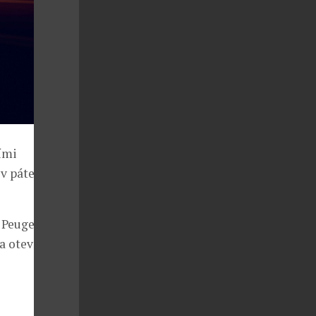
ími
 pátek 12.
a Peugeot
a otevírá