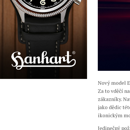
Nový model E
Za to vděčí n
zákazníky. Na
jako dědic tét
ikonickým mo
Jedinečný pož