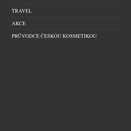
TRAVEL
AKCE
PRŮVODCE ČESKOU KOSMETIKOU
UNIKÁTNÍ VŮZ PRO DIGITÁLNÍ NADVLÁDU
HRÁČŮ PO CELÉM SVĚTĚ VE HŘE CALL OF
DUTY
AUTA
|
16.7.2026
Společnost Aston Martin dnes představuje model
Dreadnought, čistě digitální vozidlo vojenské
specifikace navržené exkluzivně pro novou hru Call
of Duty: Modern Warfare 4. Toto nekompromisní a
záměrně extrémní dílo, vytvořené ve spolupráci s
vývojáři a vydavateli hry, společnostmi Infinity
Ward a Activision, kombinuje vysoký výkon a
DALŠÍ ČLÁNKY Z RUBRIKY ›