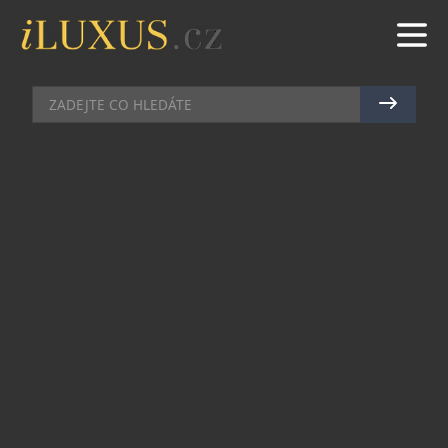
AUTA
|
8.6.2026
|
MAREK ZELENÝ
OD KONCEPTU K SÉRIOVÉ
VÝROBĚ PEUGEOT E-208 GTI SE
VRACÍ DO LE MANS
Vraťme se k 13. červnu 2025. V předvečer
loňského závodu 24 hodin Le Mans Peugeot
oznámil návrat legendárního označení GTi a
představil koncept Peugeot E-208 GTi. O rok
později se Peugeot vrací do Le Mans, aby tento
slib naplnil a odhalil sériovou verzi nového
modelu Peugeot E-208 GTi.