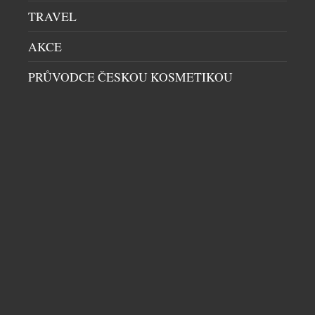
servisu přišel osobní dialog. A místo odstupu mezi
TRAVEL
kuchyní a hostem vznikla restaurace, […]
AKCE
PRŮVODCE ČESKOU KOSMETIKOU
KAMPA PARK LÁKÁ NA SVĚŽÍ KOKTEJLY
RESTAURACE
|
10.7.2026
Léto je synonymem prázdnin, dovolených, pohody u
vody, opalování a osvěžujících drinků. Jak si ho užít
ve městě, když chodíte do práce? Naštěstí Prahou
protéká Vltava. Řeka příjemně ochladí rozpálené