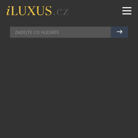
RESTAURACE
|
9.6.2026
|
MAREK ZELENÝ
RESTAURACE REASON OTEVŘELA
LETNÍ TERASU S
PANORAMATICKÝM VÝHLEDEM
NA PRAHU
Restaurace REASON vstupuje do letní sezóny
otevřením terasy s výhledem na historické
centrum Prahy. Terasa nabízí celodenní
atmosféru nad městem. Od dopoledního lunch
menu, až po odpoledních drinky a champagne
nebo večeři při západu slunce s panoramatem
Prahy.