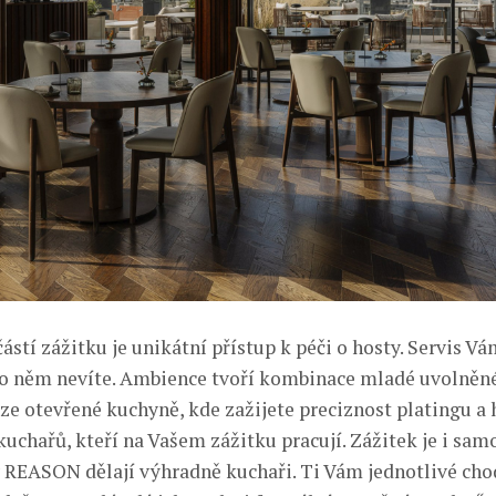
stí zážitku je unikátní přístup k péči o hosty. Servis Vá
 o něm nevíte. Ambience tvoří kombinace mladé uvolněn
e otevřené kuchyně, kde zažijete preciznost platingu 
uchařů, kteří na Vašem zážitku pracují. Zážitek je i sam
v REASON dělají výhradně kuchaři. Ti Vám jednotlivé cho