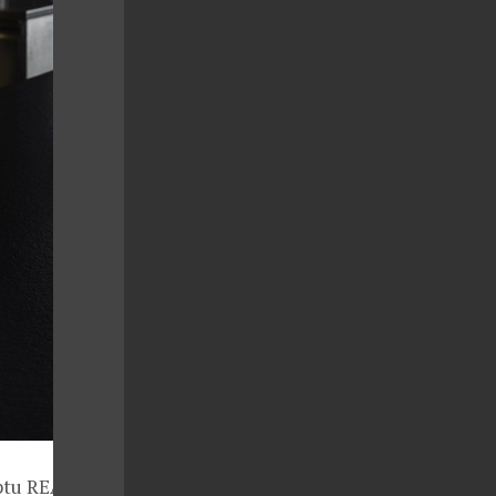
eptu REASON,