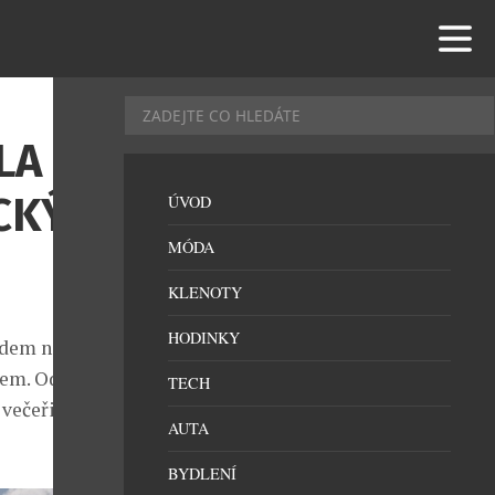
LA
ICKÝM
ÚVOD
MÓDA
KLENOTY
HODINKY
edem na
tem. Od
TECH
večeři při
AUTA
BYDLENÍ