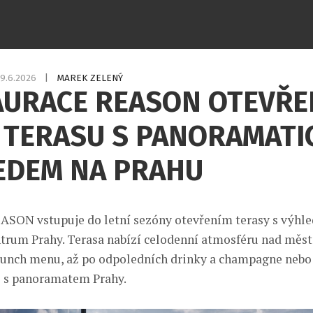
9.6.2026
|
MAREK ZELENÝ
AURACE REASON OTEVŘE
Í TERASU S PANORAMAT
EDEM NA PRAHU
ASON vstupuje do letní sezóny otevřením terasy s výhl
ntrum Prahy. Terasa nabízí celodenní atmosféru nad měs
unch menu, až po odpoledních drinky a champagne nebo 
e s panoramatem Prahy.