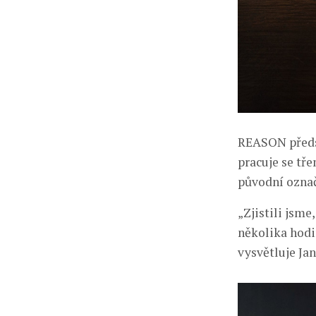
REASON předst
pracuje se tř
původní označ
„Zjistili jsme
několika hodin
vysvětluje Ja