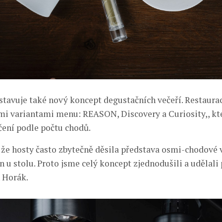
avuje také nový koncept degustačních večeří. Restaura
emi variantami menu: REASON, Discovery a Curiosity,, kt
ení podle počtu chodů.
, že hosty často zbytečně děsila představa osmi-chodové 
 u stolu. Proto jsme celý koncept zjednodušili a udělali 
n Horák.