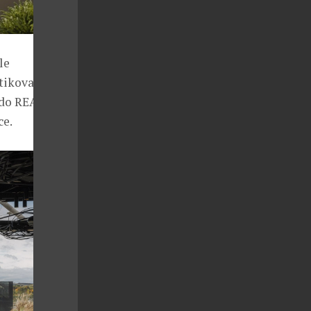
le
stikované vůně
 do REASON,
ce.