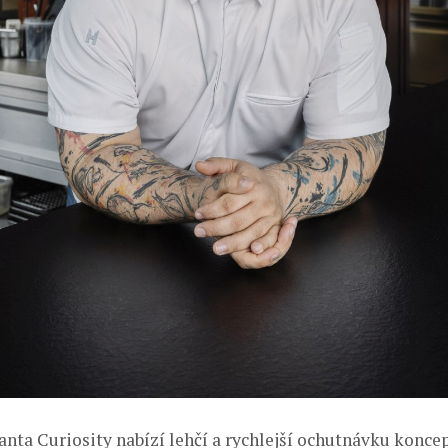
ianta Curiosity nabízí lehčí a rychlejší ochutnávku konc