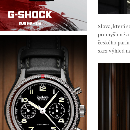
Slova, která s
promyšlené a 
českého parf
skrz výhled n