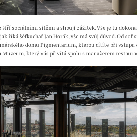
e šíří sociálními sítěmi a slibují zážitek. Vše je tu dokona
jak říká šéfkuchař Jan Horák, vše má svůj důvod. Od sofi
umérského domu Pigmentarium, kterou cítíte při vstupu
a Muzeum, který Vás přivítá spolu s manažerem restaura