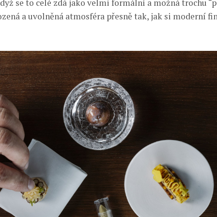
i když se to celé zdá jako velmi formální a možná trochu “p
ozená a uvolněná atmosféra přesně tak, jak si moderní fi