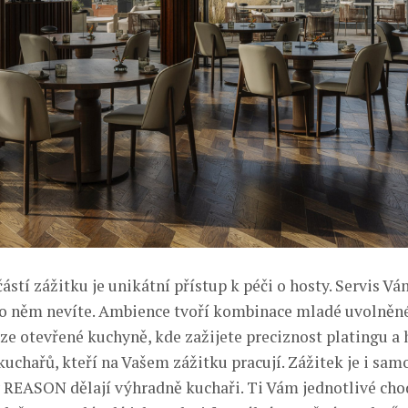
stí zážitku je unikátní přístup k péči o hosty. Servis Vá
 o něm nevíte. Ambience tvoří kombinace mladé uvolněn
e otevřené kuchyně, kde zažijete preciznost platingu 
uchařů, kteří na Vašem zážitku pracují. Zážitek je i sam
v REASON dělají výhradně kuchaři. Ti Vám jednotlivé cho