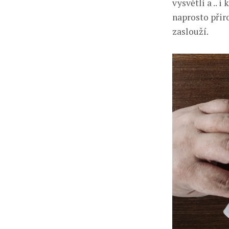
vysvětlí a .. 
naprosto přir
zaslouží.