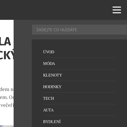
LA
ICKÝM
ÚVOD
MÓDA
KLENOTY
HODINKY
edem na
tem. Od
TECH
večeři při
AUTA
BYDLENÍ