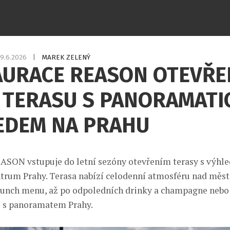
9.6.2026
|
MAREK ZELENÝ
AURACE REASON OTEVŘE
Í TERASU S PANORAMAT
EDEM NA PRAHU
ASON vstupuje do letní sezóny otevřením terasy s výhl
ntrum Prahy. Terasa nabízí celodenní atmosféru nad měs
unch menu, až po odpoledních drinky a champagne nebo 
e s panoramatem Prahy.