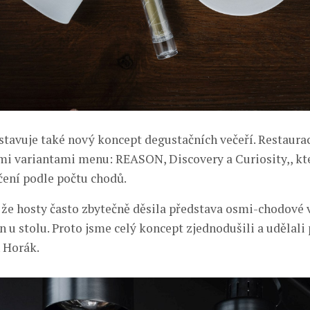
avuje také nový koncept degustačních večeří. Restaura
emi variantami menu: REASON, Discovery a Curiosity,, kt
ení podle počtu chodů.
, že hosty často zbytečně děsila představa osmi-chodové 
 u stolu. Proto jsme celý koncept zjednodušili a udělali 
n Horák.