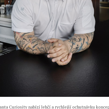
ianta Curiosity nabízí lehčí a rychlejší ochutnávku konc