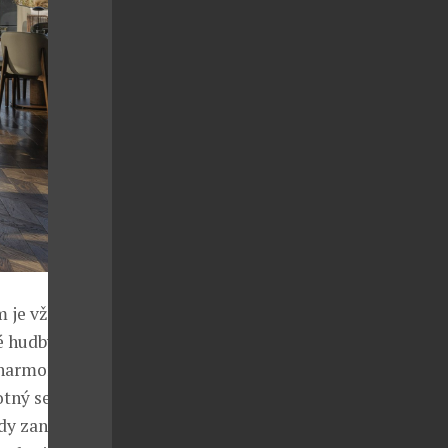
m je vždy k
é hudby s
a harmonickou
otný servis
dy zanesou,