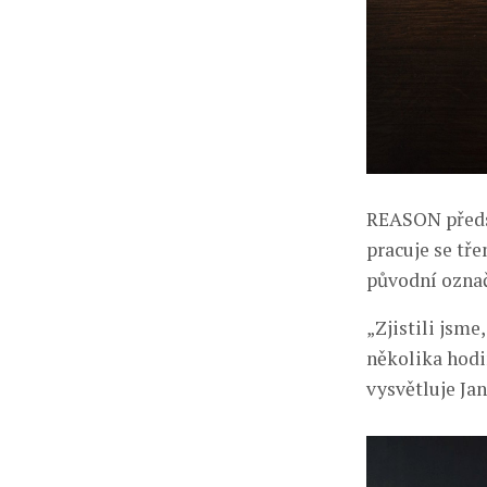
REASON předst
pracuje se tř
původní označ
„Zjistili jsme
několika hodin
vysvětluje Ja