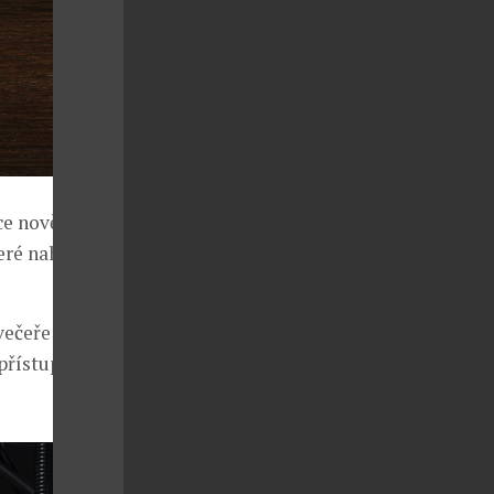
ce nově
eré nahrazují
večeře a
přístupnější,“