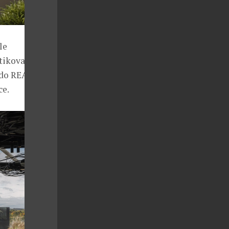
le
stikované vůně
 do REASON,
ce.