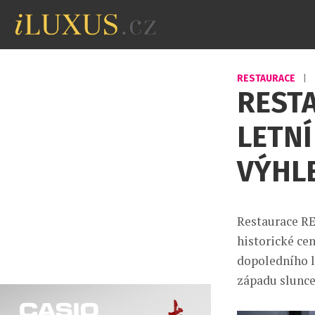
RESTAURACE
|
REST
LETN
VÝHL
Restaurace RE
historické ce
dopoledního l
západu slunc