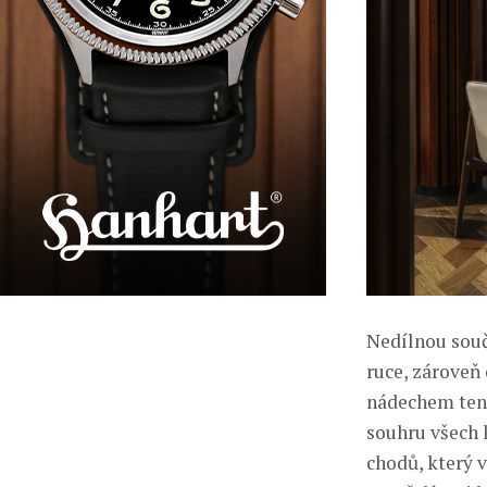
Nedílnou součá
ruce, zároveň
nádechem tenz
souhru všech k
chodů, který 