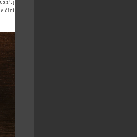
osh”, je to
ne dining