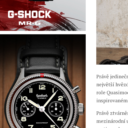
Právě jedineč
největší hvěz
role Quasimod
inspirovaném
Právě ztvárně
mezinárodní u