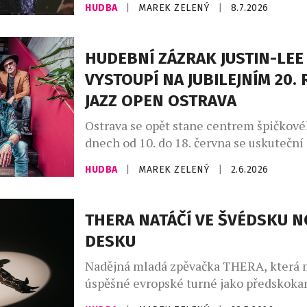
HUDBA
|
MAREK ZELENÝ
|
8.7.2026
loučila a naznačovala, že jde o její defin
rozlučku s českou metropolí, nakonec jí
Jak sama přiznává, bez českých fanoušků
HUDEBNÍ ZÁZRAK JUSTIN-LEE
koncertní život dokáže jen těžko předst
VYSTOUPÍ NA JUBILEJNÍM 20.
Mimořádné pouto, které si s tuzemským
JAZZ OPEN OSTRAVA
Ostrava se opět stane centrem špičkové
dnech od 10. do 18. června se uskuteční j
20. ročník festivalu, a to díky podpoře s
HUDBA
|
MAREK ZELENÝ
|
2.6.2026
města Ostravy a městských obvodů Mor
a Přívozu, Slezské Ostravy a za přispěn
s.r.o. a dalších partnerů. I letos nabídn
THERA NATÁČÍ VE ŠVÉDSKU 
přehlídku domácích i zahraničních umě
DESKU
Nadějná mladá zpěvačka THERA, která 
úspěšné evropské turné jako předskoka
amerického zpěváka Jasona Derula, aktu