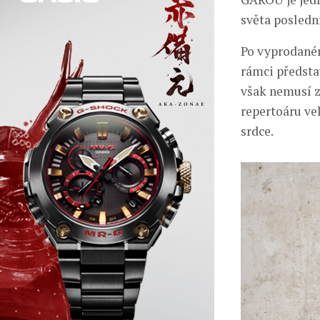
světa poslední
Po vyprodaném
rámci předsta
však nemusí z
repertoáru vel
srdce.