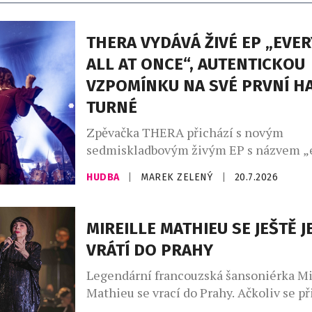
THERA VYDÁVÁ ŽIVÉ EP „EVE
ALL AT ONCE“, AUTENTICKOU
VZPOMÍNKU NA SVÉ PRVNÍ H
TURNÉ
Zpěvačka THERA přichází s novým
sedmiskladbovým živým EP s názvem „
all at once“, které zachycuje jedinečno
HUDBA
|
MAREK ZELENÝ
|
20.7.2026
jejího prvního halového turné. Každý s
pochází z jiného koncertu a dohromady t
identický s tím, který zazněl na její kon
MIREILLE MATHIEU SE JEŠTĚ 
„Cílem tohoto EP bylo vytvořit upřímno
VRÁTÍ DO PRAHY
vzpomínku, a to nejen pro […]
Legendární francouzská šansoniérka Mi
Mathieu se vrací do Prahy. Ačkoliv se p
posledním vystoupení s českým publi