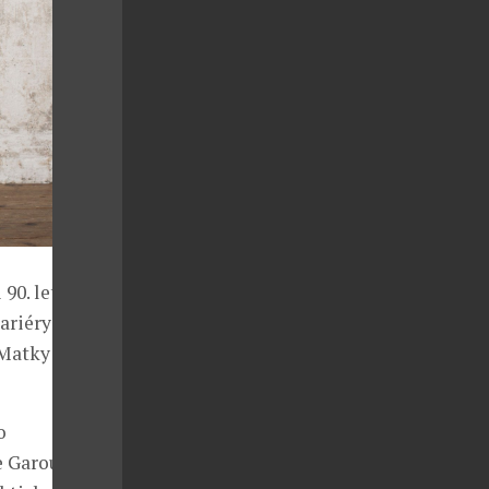
90. let mezi
riéry se stala
Matky Boží),
o
e Garou v době