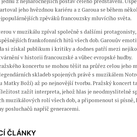
o jednu z nejnáročnějších postav celého představení. Úsp
artoval jeho hvězdnou kariéru a z Garoua se během něko
nejpopulárnějších zpěváků francouzsky mluvícího světa.
terou v muzikálu zpíval společně s dalšími protagonisty, 
spěšnějších frankofonních hitů všech dob. Garouův emoti
 si získal publikum i kritiky a dodnes patří mezi nejiko
várnění v historii francouzské a vůbec evropské hudby.
ražského koncertu se mohou těšit na průřez celou jeho
 legendárních skladeb spojených právě s muzikálem Not
 u Matky Boží) až po nejnovější tvorbu. Pražský koncert t
ležitost zažít interpreta, jehož hlas je neodmyslitelně s
ch muzikálových rolí všech dob, a připomenout si písně, 
ny posluchačů napříč generacemi.
CÍ ČLÁNKY