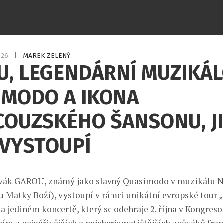
2026
|
MAREK ZELENÝ
U, LEGENDÁRNÍ MUZIKÁ
IMODO A IKONA
COUZSKÉHO ŠANSONU, JI
 VYSTOUPÍ
vák GAROU, známý jako slavný Quasimodo v muzikálu 
 u Matky Boží), vystoupí v rámci unikátní evropské tour 
na jediném koncertě, který se odehraje 2. října v Kongres
ím z nejzářivějších a nejcharismatičtějších zpěváků fra