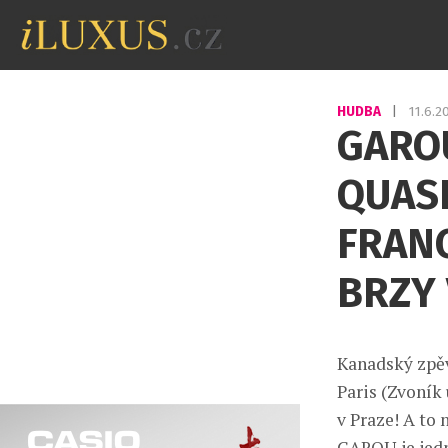
HUDBA
|
11.6.
GARO
QUAS
FRAN
BRZY
Kanadský zpě
Paris (Zvoník
v Praze! A to 
GAROU je jedn