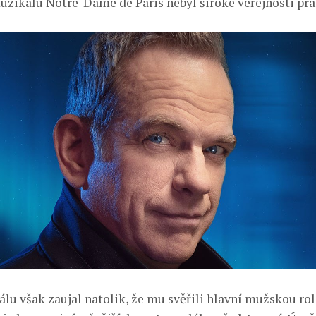
uzikálu Notre-Dame de Paris nebyl široké veřejnosti pr
lu však zaujal natolik, že mu svěřili hlavní mužskou ro