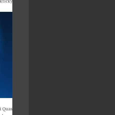
akticky známý.
li Quasimoda,