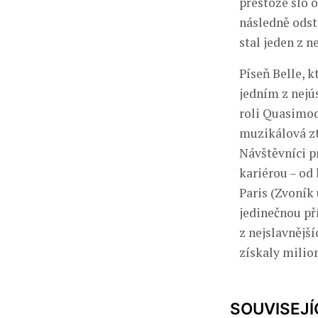
přestože šlo 
následně odst
stal jeden z 
Píseň Belle, k
jedním z nejú
roli Quasimoda
muzikálová zt
Návštěvníci p
kariérou – od
Paris (Zvoník
jedinečnou pří
z nejslavnější
získaly milio
SOUVISEJÍ