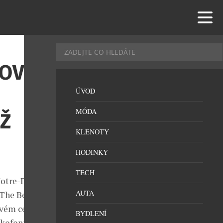
LOVÝ
ÚVOD
MÓDA
Ž
KLENOTY
HODINKY
TECH
Notre-Dame de
AUTA
„The Best Of“
ovém centru.
BYDLENÍ
nkofonního