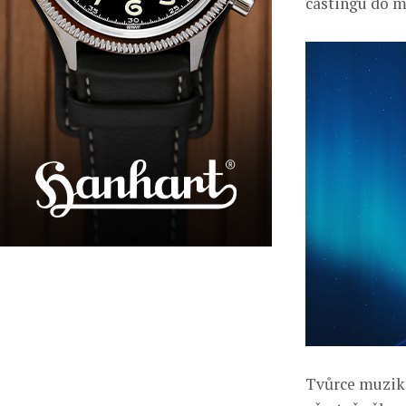
castingu do m
Tvůrce muziká