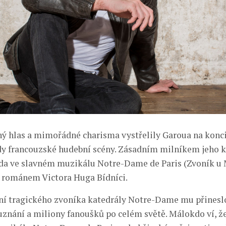
ný hlas a mimořádné charisma vystřelily Garoua na konci 
dy francouzské hudební scény. Zásadním milníkem jeho ka
a ve slavném muzikálu Notre-Dame de Paris (Zvoník u 
 románem Victora Huga Bídníci.
ní tragického zvoníka katedrály Notre-Dame mu přinesl
znání a miliony fanoušků po celém světě. Málokdo ví, ž