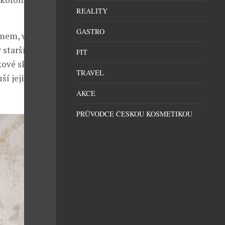
REALITY
GASTRO
mem, v jehož
starších hitů
FIT
kové skladby z
TRAVEL
ší jejich
AKCE
PRŮVODCE ČESKOU KOSMETIKOU