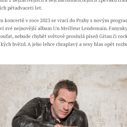
ch pětadvaceti let.
 koncertě v roce 2023 se vrací do Prahy s novým progra
ví své nejnovější album Un Meilleur Lendemain. Fanynky 
oufat, nebude chybět světově proslulá píseň Gitan či roc
kých hvězd. A jeho lehce chraplavý a sexy hlas opět rozbu