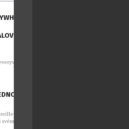
RYWHERE,
ALOVÉ
everywhere,
u atmosféru
ong přitom
voří setlist
certní šňůře.
JEDNOU
u a živou
reille
ři svém
kem dojemně