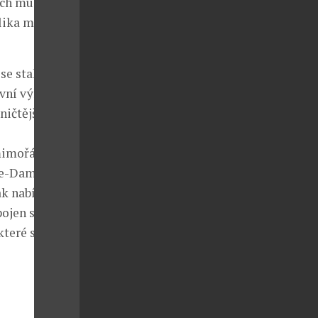
ěch muzikálu
lika měsíců
se stala
vní výkon v
ničtější
 mimořádnou
re-Dame de
ak nabídne
pojen s jednou
které si