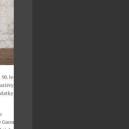
90. let mezi
riéry se stala
Matky Boží),
o
e Garou v době