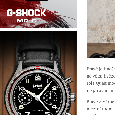
Právě jedineč
největší hvěz
role Quasimod
inspirovaném
Právě ztvárně
mezinárodní u