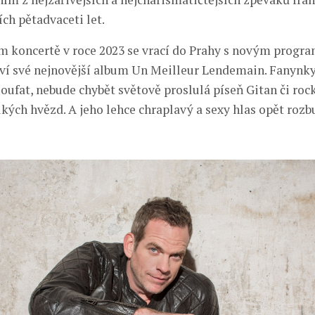
ch pětadvaceti let.
 koncertě v roce 2023 se vrací do Prahy s novým progra
ví své nejnovější album Un Meilleur Lendemain. Fanynky 
oufat, nebude chybět světově proslulá píseň Gitan či roc
kých hvězd. A jeho lehce chraplavý a sexy hlas opět rozbu