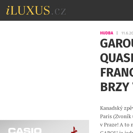
HUDBA
|
11.6.
GARO
QUAS
FRAN
BRZY
Kanadský zpě
Paris (Zvoník
v Praze! A to 
GAROU je jedn