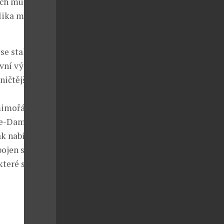
ěch muzikálu
lika měsíců
se stala
vní výkon v
ničtější
 mimořádnou
re-Dame de
ak nabídne
pojen s jednou
které si