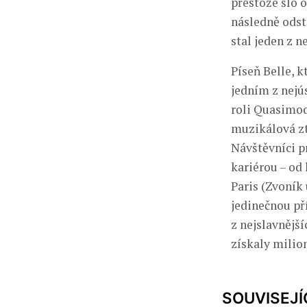
přestože šlo 
následně odst
stal jeden z 
Píseň Belle, k
jedním z nejú
roli Quasimoda
muzikálová zt
Návštěvníci p
kariérou – od
Paris (Zvoník
jedinečnou pří
z nejslavnější
získaly milio
SOUVISEJÍ