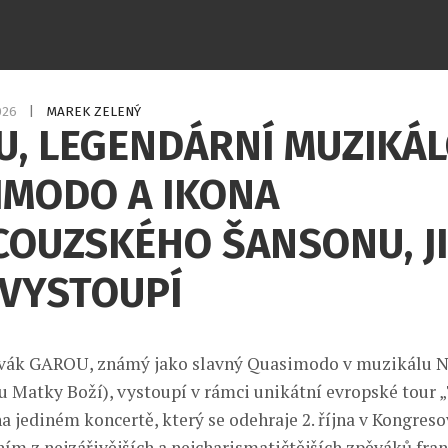
2026
|
MAREK ZELENÝ
U, LEGENDÁRNÍ MUZIKÁ
IMODO A IKONA
COUZSKÉHO ŠANSONU, JI
 VYSTOUPÍ
vák GAROU, známý jako slavný Quasimodo v muzikálu 
 u Matky Boží), vystoupí v rámci unikátní evropské tour 
na jediném koncertě, který se odehraje 2. října v Kongres
ím z nejzářivějších a nejcharismatičtějších zpěváků fra