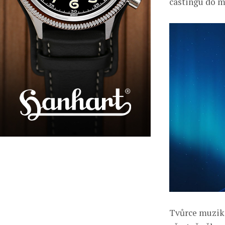
castingu do m
Tvůrce muziká