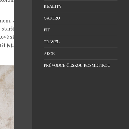
REALITY
GASTRO
mem, v jehož
starších hitů
FIT
kové skladby z
TRAVEL
ší jejich
AKCE
PRŮVODCE ČESKOU KOSMETIKOU