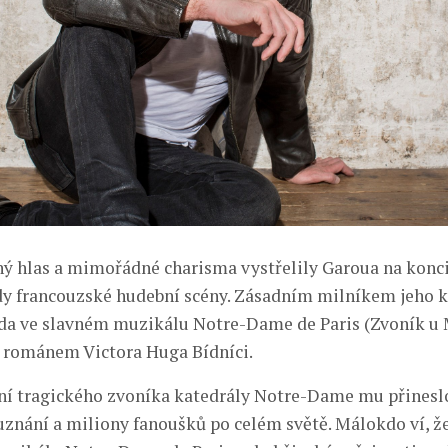
ný hlas a mimořádné charisma vystřelily Garoua na konci 
dy francouzské hudební scény. Zásadním milníkem jeho ka
a ve slavném muzikálu Notre-Dame de Paris (Zvoník u 
 románem Victora Huga Bídníci.
ní tragického zvoníka katedrály Notre-Dame mu přinesl
znání a miliony fanoušků po celém světě. Málokdo ví, ž