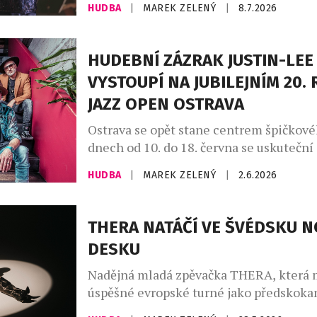
HUDBA
|
MAREK ZELENÝ
|
8.7.2026
loučila a naznačovala, že jde o její defin
rozlučku s českou metropolí, nakonec jí
Jak sama přiznává, bez českých fanoušků
HUDEBNÍ ZÁZRAK JUSTIN-LEE
koncertní život dokáže jen těžko předst
VYSTOUPÍ NA JUBILEJNÍM 20.
Mimořádné pouto, které si s tuzemským
JAZZ OPEN OSTRAVA
Ostrava se opět stane centrem špičkové
dnech od 10. do 18. června se uskuteční j
20. ročník festivalu, a to díky podpoře s
HUDBA
|
MAREK ZELENÝ
|
2.6.2026
města Ostravy a městských obvodů Mor
a Přívozu, Slezské Ostravy a za přispěn
s.r.o. a dalších partnerů. I letos nabídn
THERA NATÁČÍ VE ŠVÉDSKU 
přehlídku domácích i zahraničních umě
DESKU
Nadějná mladá zpěvačka THERA, která 
úspěšné evropské turné jako předskoka
amerického zpěváka Jasona Derula, aktu