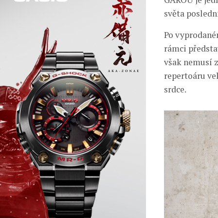
světa poslední
Po vyprodaném
rámci předsta
však nemusí z
repertoáru vel
srdce.