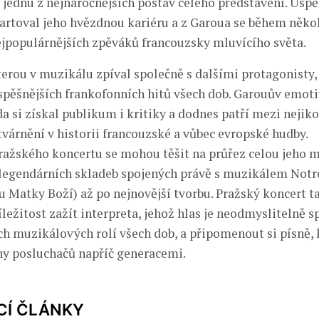
o jednu z nejnáročnějších postav celého představení. Úsp
artoval jeho hvězdnou kariéru a z Garoua se během něko
nejpopulárnějších zpěváků francouzsky mluvícího světa.
terou v muzikálu zpíval společně s dalšími protagonisty, 
spěšnějších frankofonních hitů všech dob. Garouův emoti
 si získal publikum i kritiky a dodnes patří mezi nejiko
várnění v historii francouzské a vůbec evropské hudby.
ražského koncertu se mohou těšit na průřez celou jeho
 legendárních skladeb spojených právě s muzikálem Not
 u Matky Boží) až po nejnovější tvorbu. Pražský koncert t
ležitost zažít interpreta, jehož hlas je neodmyslitelně s
ch muzikálových rolí všech dob, a připomenout si písně, 
ny posluchačů napříč generacemi.
CÍ ČLÁNKY