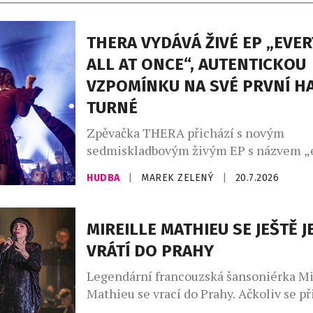
THERA VYDÁVÁ ŽIVÉ EP „EVE
ALL AT ONCE“, AUTENTICKOU
VZPOMÍNKU NA SVÉ PRVNÍ H
TURNÉ
Zpěvačka THERA přichází s novým
sedmiskladbovým živým EP s názvem „
all at once“, které zachycuje jedinečno
HUDBA
|
MAREK ZELENÝ
|
20.7.2026
jejího prvního halového turné. Každý s
pochází z jiného koncertu a dohromady t
identický s tím, který zazněl na její kon
MIREILLE MATHIEU SE JEŠTĚ 
„Cílem tohoto EP bylo vytvořit upřímno
VRÁTÍ DO PRAHY
vzpomínku, a to nejen pro […]
Legendární francouzská šansoniérka Mi
Mathieu se vrací do Prahy. Ačkoliv se p
posledním vystoupení s českým publi