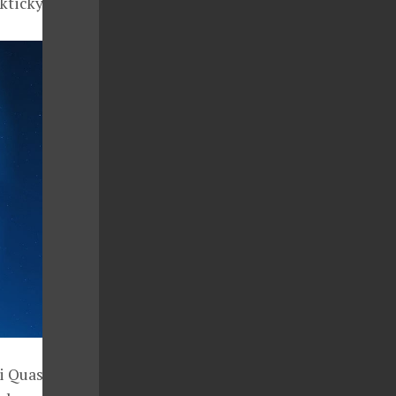
akticky známý.
li Quasimoda,