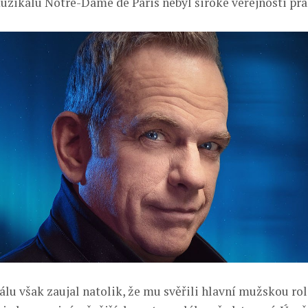
uzikálu Notre-Dame de Paris nebyl široké veřejnosti pr
lu však zaujal natolik, že mu svěřili hlavní mužskou ro