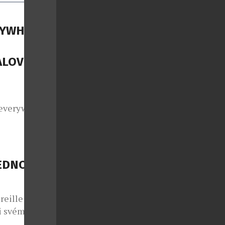
RYWHERE,
ALOVÉ
everywhere,
u atmosféru
ong přitom
voří setlist
certní šňůře.
JEDNOU
u a živou
reille
ři svém
kem dojemně