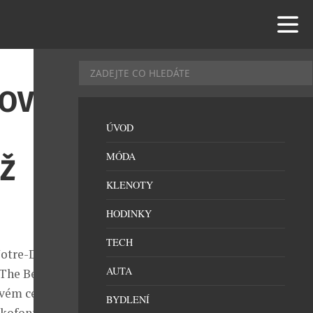
LOVÝ
ÚVOD
MÓDA
Ž
KLENOTY
HODINKY
TECH
Notre-Dame de
AUTA
„The Best Of“
ovém centru.
BYDLENÍ
nkofonního