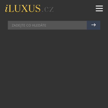
VILY & REZIDENCE
|
14.6.2026
|
MARTIN MACOUREK
PRÉMIOVÉ BYDLENÍ NA MÍRU:
INVESTOŘI SE VRACEJÍ DO
ČESKA, ROSTE ZÁJEM O TOP
ADRESY I BYTY A DOMY ZA
STOVKY MILIONŮ