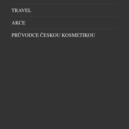
TRAVEL
AKCE
PRŮVODCE ČESKOU KOSMETIKOU
LIDÉ NECHTĚJÍ FOTIT OBČANKU. REGISTRACE
PŘES BANK ID FUNGUJE VÝRAZNĚ LÉPE NEŽ
KLASICKÉ OVĚŘENÍ
HIGH SOCIETY
|
21.7.2026
Registrace do digitálních služeb bývá otázkou
několika minut. Přesto právě v posledních krocích
firmy často přicházejí o část zákazníků. Nutnost
fotit občanský průkaz, pořizovat selfie nebo
opakovaně vyplňovat informace může během
registrace vytvářet zbytečné překážky, kvůli kterým
někteří zákazníci proces registrace nedokončí.
DALŠÍ ČLÁNKY Z RUBRIKY ›