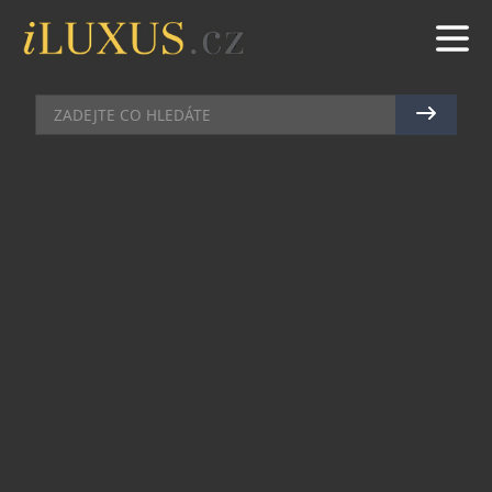
AKCE
|
15.6.2026
|
MAREK ZELENÝ
PORTO SE STANE DĚJIŠTĚM
NEJRYCHLEJŠÍHO LETECKÉHO
SOUBOJE ROKU – NEBUDE
CHYBĚT ANI PETR KOPFSTEIN
Air Race Championship představuje ambiciózní
projekt, jehož cílem je navázat na tradici
moderních leteckých závodů a současně
posunout jejich formát do nové éry. Premiéra
seriálu se uskuteční v portugalském Portu, kde
budou piloti mezi 19. a 21. červnem 2026 soupeřit
na technicky náročné trati vedené nízko nad