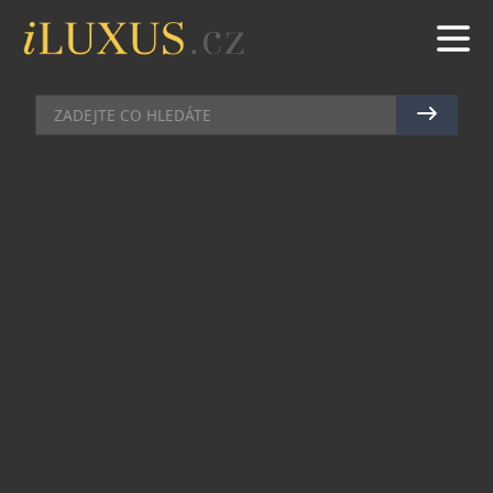
CHRONOGRAFY
|
16.6.2026
|
JAN PEŠEK
CHRONOGRAF S POSLÁNÍM
PŘESAHUJÍCÍM SPORT
Limitovaná edice pouhých 300 kusů Sinn 144 St
Sa Sporthilfe vzdává hold výkonu, disciplíně a fair
play, přičemž část výtěžku z prodeje putuje na
podporu německých olympijských a
paralympijských sportovců.
Základem novinky je legendární modelová řada
144, která je součástí kolekce frankfurtské
manufaktury již od roku 1972. Právě tato
reference se stala jedním ze symbolů technického