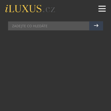
CHRONOGRAFY
|
16.6.2026
|
JAN PEŠEK
CHRONOGRAF S POSLÁNÍM
PŘESAHUJÍCÍM SPORT
Limitovaná edice pouhých 300 kusů Sinn 144 St
Sa Sporthilfe vzdává hold výkonu, disciplíně a fair
play, přičemž část výtěžku z prodeje putuje na
podporu německých olympijských a
paralympijských sportovců.
Základem novinky je legendární modelová řada
144, která je součástí kolekce frankfurtské
manufaktury již od roku 1972. Právě tato
reference se stala jedním ze symbolů technického