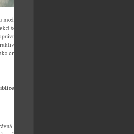
ou možnost.
ekci šesti
 správně
raktivní cenu.
ako originální
ublice?
rávná