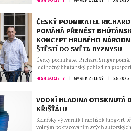
HIGH SOCIETY
|
MAREK ZELENÝ
|
5.8.2026
dalších destinací v jižní a střední Afric
navazující cestování napříč regionem. 
reaguje na rostoucí poptávku po cestov
ČESKÝ PODNIKATEL RICHARD
Jihoafrické republiky, zejména z evrops
POMÁHÁ PŘENÉST BHÚTÁNS
získání všech potřebných regulatorních
KONCEPT HRUBÉHO NÁRODN
budou moci zákazníci Emirates […]
ŠTĚSTÍ DO SVĚTA BYZNYSU
Český podnikatel Richard Singer pomáh
jedinečný bhútánský pohled na prosperi
budoucností světového byznysu. V Bhút
HIGH SOCIETY
|
MAREK ZELENÝ
|
5.8.2026
známé konceptem hrubého národního št
National Happiness, GNH), vzniká nový
Leadership Institute, který chce nabíd
VODNÍ HLADINA OTISKNUTÁ 
přístup k vedení organizací v době rych
KŘIŠŤÁLU
technologických změn a nástupu umělé 
Institut vzniká jako společný projekt tří
Sklářský výtvarník František Jungvirt př
volným pokračováním svých autorskýc