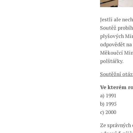
Jestli ale nec
Soutěž probíh
plyšových Mim
odpovědět na 
Měkoučcí Mimo
polštářky.
Soutěžní otáz
Ve kterém ro
a) 1991
b) 1995
c) 2000
Ze správných 