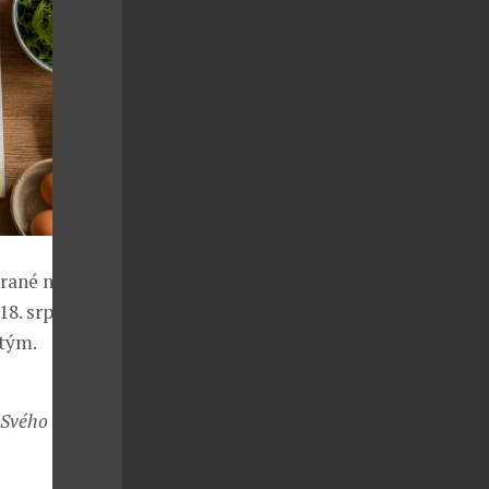
írané nálepky
8. srpna, a
 tým.
6. Svého Mimoně