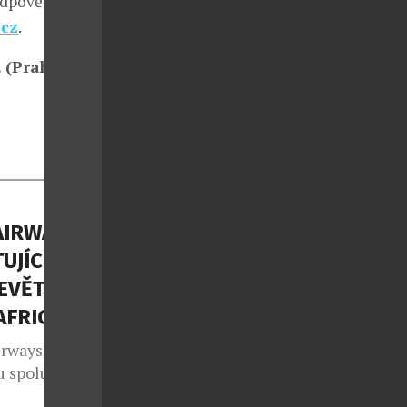
Odpovědi
.cz
.
. (Praha) a
AIRWAYS
TUJÍCÍM
EVĚT
AFRICE
irways (SAA)
 spolupráci.
ujícím devět