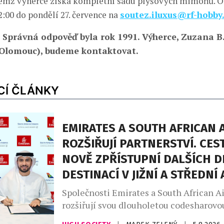
čemž výherce získá kompletní sadu plyšových mimoňů. 
2:00 do pondělí 27. července na
soutez.iluxus@rf-hobby
: Správná odpověď byla rok 1991. Výherce, Zuzana B
(Olomouc), budeme kontaktovat.
CÍ ČLÁNKY
EMIRATES A SOUTH AFRICAN 
ROZŠIŘUJÍ PARTNERSTVÍ. CES
NOVĚ ZPŘÍSTUPNÍ DALŠÍCH D
DESTINACÍ V JIŽNÍ A STŘEDNÍ 
Společnosti Emirates a South African A
rozšiřují svou dlouholetou codesharovou
Nová reciproční dohoda zpřístupní cest