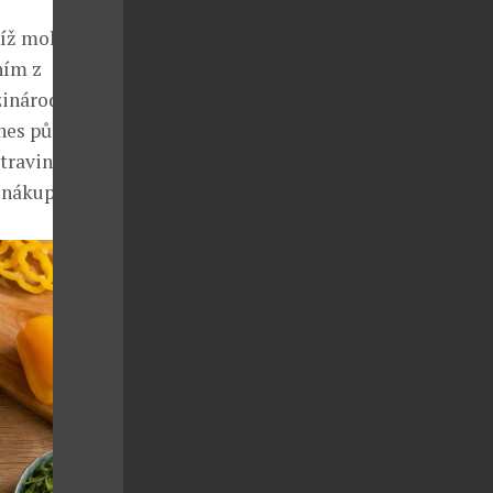
 níž mohou
ním z
zinárodní
nes působí ve
raviny, ale
 nákupy.