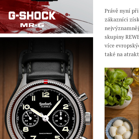
Právě nyní př
zákazníci zís
nejvýznamnějš
skupiny REWE 
více evropský
také na atrak