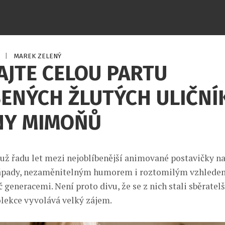
6
|
MAREK ZELENÝ
JTE CELOU PARTU
ENÝCH ŽLUTÝCH ULIČNÍ
NY MIMOŇŮ
už řadu let mezi nejoblíbenější animované postavičky na
ápady, nezaměnitelným humorem i roztomilým vzhledem 
 generacemi. Není proto divu, že se z nich stali sběratelš
lekce vyvolává velký zájem.