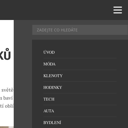
KŮ Z
ÚVOD
MÓDA
KLENOTY
HODINKY
 světě. Svými
baví děti i
TECH
tí oblíbenci a
AUTA
BYDLENÍ