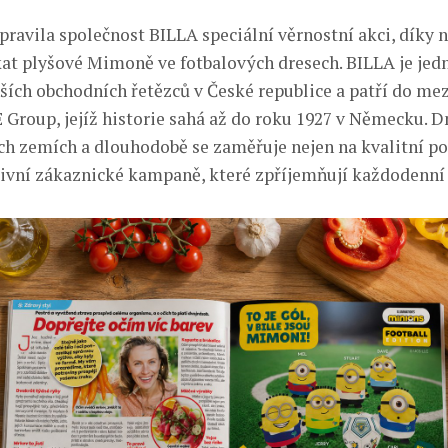
ipravila společnost BILLA speciální věrnostní akci, díky
kat plyšové Mimoně ve fotbalových dresech. BILLA je jed
ích obchodních řetězců v České republice a patří do me
Group, jejíž historie sahá až do roku 1927 v Německu. D
ch zemích a dlouhodobě se zaměřuje nejen na kvalitní pot
tivní zákaznické kampaně, které zpříjemňují každodenní