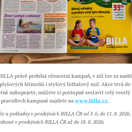
BILLA právě probíhá věrnostní kampaň, v níž lze za nasb
 plyšových Mimoňů i stylový fotbalový míč. Akce trvá do 1
lně nakupujete, můžete si postupně sestavit celý veselý
 pravidlech kampaně najdete na
www.billa.cz
.
te u pokladny v prodejnách BILLA ČR od 3. 6. do 11. 8. 202
ednout v prodejnách BILLA ČR až do 18. 8. 2026.