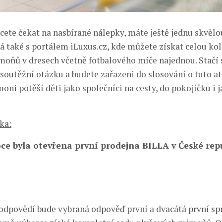
hcete čekat na nasbírané nálepky, máte ještě jednu skvěl
á také s portálem iLuxus.cz, kde můžete získat celou kol
oňů v dresech včetně fotbalového míče najednou. Stačí
soutěžní otázku a budete zařazeni do slosování o tuto at
ni potěší děti jako společníci na cesty, do pokojíčku i j
ka:
ce byla otevřena první prodejna BILLA v České rep
odpovědí bude vybraná odpověď první a dvacátá první sp