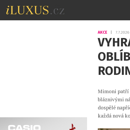
AKCE
|
7.7.202
VYHRA
OBLÍB
RODI
Mimoni patří 
bláznivými n
dospělé napříč
každá nová ko