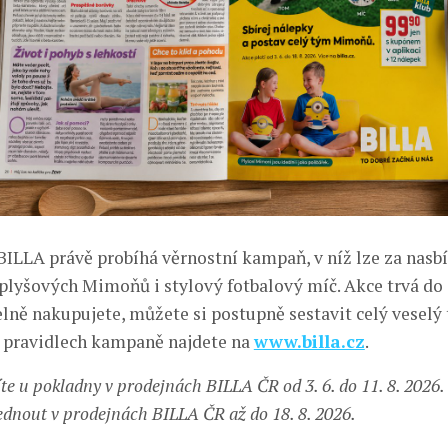
BILLA právě probíhá věrnostní kampaň, v níž lze za nasb
 plyšových Mimoňů i stylový fotbalový míč. Akce trvá do 1
lně nakupujete, můžete si postupně sestavit celý veselý
 pravidlech kampaně najdete na
www.billa.cz
.
te u pokladny v prodejnách BILLA ČR od 3. 6. do 11. 8. 202
ednout v prodejnách BILLA ČR až do 18. 8. 2026.