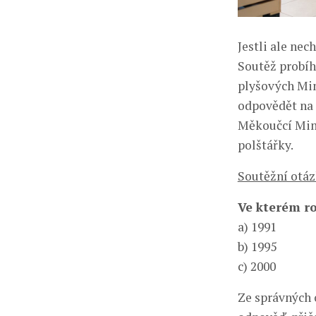
Jestli ale nec
Soutěž probíh
plyšových Mim
odpovědět na 
Měkoučcí Mimo
polštářky.
Soutěžní otáz
Ve kterém ro
a) 1991
b) 1995
c) 2000
Ze správných 