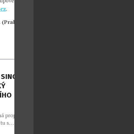
Odpovědi
.cz
.
. (Praha) a
 SINGER
KÝ
ÍHO
á propojit
tu s
ánu, zemi