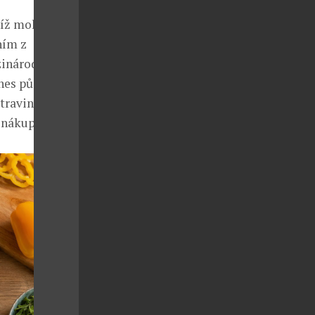
 níž mohou
ním z
zinárodní
nes působí ve
raviny, ale
 nákupy.