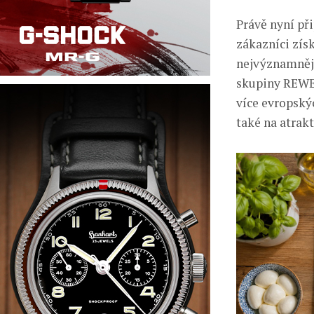
Právě nyní př
zákazníci zís
nejvýznamnějš
skupiny REWE 
více evropský
také na atrak