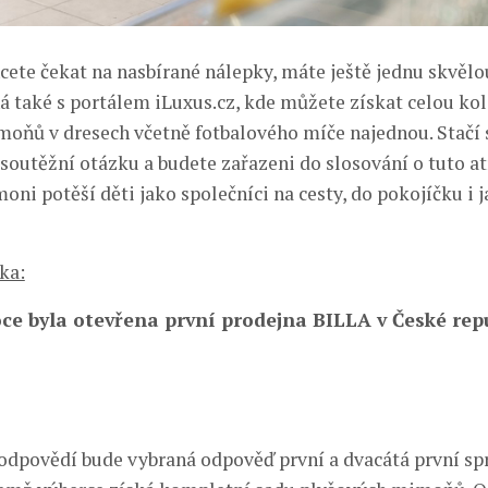
hcete čekat na nasbírané nálepky, máte ještě jednu skvěl
á také s portálem iLuxus.cz, kde můžete získat celou kol
oňů v dresech včetně fotbalového míče najednou. Stačí
soutěžní otázku a budete zařazeni do slosování o tuto at
ni potěší děti jako společníci na cesty, do pokojíčku i j
ka:
ce byla otevřena první prodejna BILLA v České rep
odpovědí bude vybraná odpověď první a dvacátá první sp