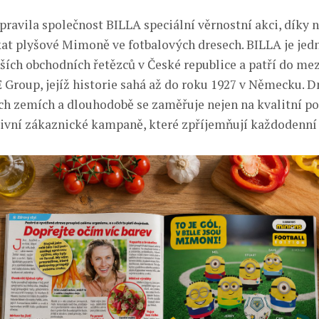
ipravila společnost BILLA speciální věrnostní akci, díky
kat plyšové Mimoně ve fotbalových dresech. BILLA je jed
ích obchodních řetězců v České republice a patří do me
Group, jejíž historie sahá až do roku 1927 v Německu. D
ch zemích a dlouhodobě se zaměřuje nejen na kvalitní pot
tivní zákaznické kampaně, které zpříjemňují každodenní