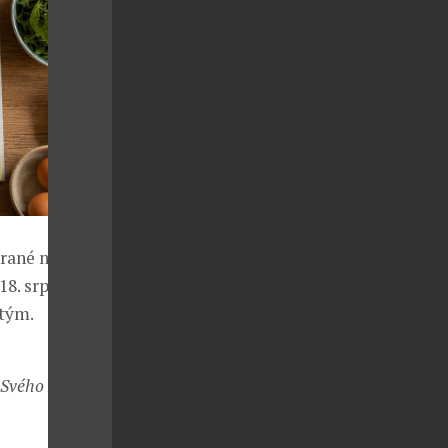
írané nálepky
8. srpna, a
 tým.
6. Svého Mimoně