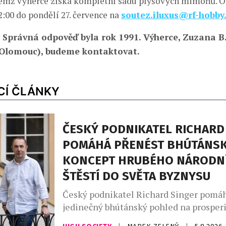
čemž výherce získá kompletní sadu plyšových mimoňů. 
2:00 do pondělí 27. července na
soutez.iluxus@rf-hobby
: Správná odpověď byla rok 1991. Výherce, Zuzana B
(Olomouc), budeme kontaktovat.
CÍ ČLÁNKY
ČESKÝ PODNIKATEL RICHARD
POMÁHÁ PŘENÉST BHÚTÁNS
KONCEPT HRUBÉHO NÁRODN
ŠTĚSTÍ DO SVĚTA BYZNYSU
Český podnikatel Richard Singer pomáh
jedinečný bhútánský pohled na prosperi
budoucností světového byznysu. V Bhút