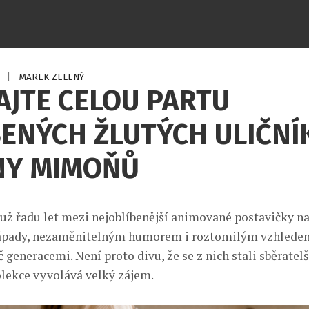
6
|
MAREK ZELENÝ
JTE CELOU PARTU
ENÝCH ŽLUTÝCH ULIČNÍ
NY MIMOŇŮ
už řadu let mezi nejoblíbenější animované postavičky na
ápady, nezaměnitelným humorem i roztomilým vzhledem 
 generacemi. Není proto divu, že se z nich stali sběratelš
lekce vyvolává velký zájem.