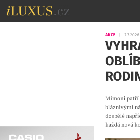
AKCE
|
7.7.202
VYHRA
OBLÍB
RODI
Mimoni patří 
bláznivými n
dospělé napříč
každá nová ko