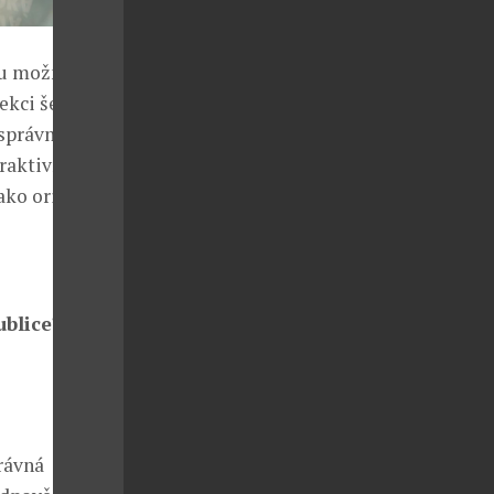
ou možnost.
ekci šesti
 správně
raktivní cenu.
ako originální
ublice?
rávná