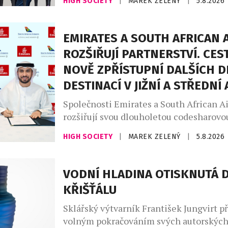
HIGH SOCIETY
|
MAREK ZELENÝ
|
5.8.2026
známé konceptem hrubého národního št
National Happiness, GNH), vzniká nový
Leadership Institute, který chce nabíd
EMIRATES A SOUTH AFRICAN 
přístup k vedení organizací v době rych
ROZŠIŘUJÍ PARTNERSTVÍ. CES
technologických změn a nástupu umělé 
NOVĚ ZPŘÍSTUPNÍ DALŠÍCH D
Institut vzniká jako společný projekt tří
DESTINACÍ V JIŽNÍ A STŘEDNÍ 
Společnosti Emirates a South African A
rozšiřují svou dlouholetou codesharovou
Nová reciproční dohoda zpřístupní cest
HIGH SOCIETY
|
MAREK ZELENÝ
|
5.8.2026
dalších destinací v jižní a střední Afric
navazující cestování napříč regionem. 
reaguje na rostoucí poptávku po cestov
VODNÍ HLADINA OTISKNUTÁ 
Jihoafrické republiky, zejména z evrops
KŘIŠŤÁLU
získání všech potřebných regulatorních
budou moci zákazníci Emirates […]
Sklářský výtvarník František Jungvirt př
volným pokračováním svých autorskýc