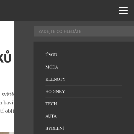
KŮ Z
ÚVOD
MÓDA
KLENOTY
HODINKY
 světě. Svými
baví děti i
TECH
tí oblíbenci a
AUTA
BYDLENÍ