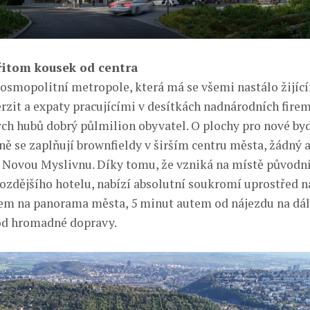
přitom kousek od centra
kosmopolitní metropole, která má se všemi nastálo žijíc
erzit a expaty pracujícími v desítkách nadnárodních firem
ch hubů dobrý půlmilion obyvatel. O plochy pro nové bydl
ě se zaplňují brownfieldy v širším centru města, žádný a
a Novou Myslivnu. Díky tomu, že vzniká na místě původní
pozdějšího hotelu, nabízí absolutní soukromí uprostřed 
dem na panorama města, 5 minut autem od nájezdu na dál
od hromadné dopravy.