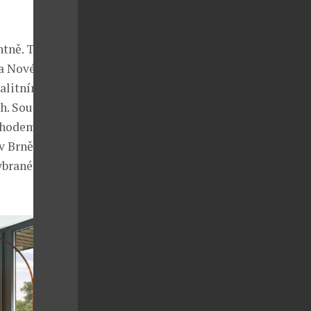
ntně. Toto
na Nové
alitními
h. Součástí
ochodem
 Brně zřídil
ybrané