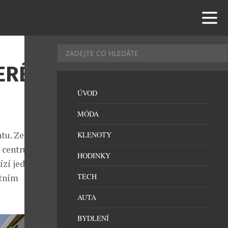
ERÉ
ÚVOD
MÓDA
tu. Ze
KLENOTY
 centru
HODINKY
bízí jedinečné
TECH
utním
AUTA
BYDLENÍ