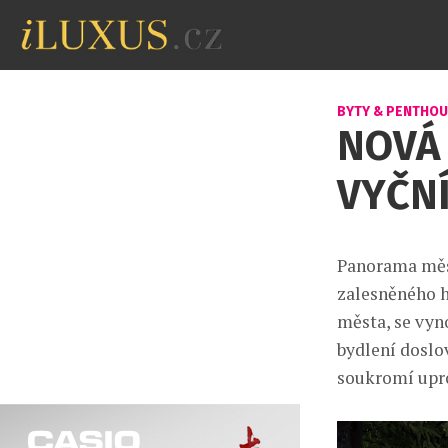
BYTY & PENTHO
NOVÁ 
VYČNÍ
Panorama měst
zalesněného h
města, se vyn
bydlení doslo
soukromí upro