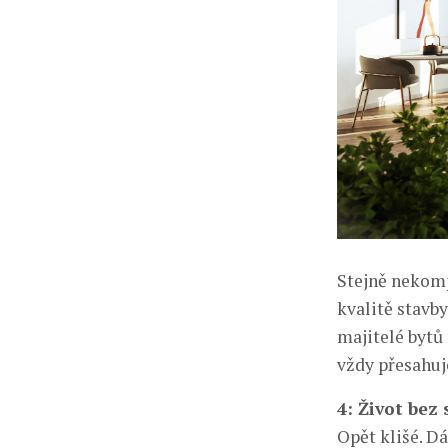
Stejně nekomp
kvalitě stavby
majitelé bytů
vždy přesahuj
4: Život bez 
Opět klišé. Dá