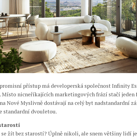
romisní přístup má developerská společnost Infinity Est
. Místo nicneříkajících marketingových frází stačí jeden 
 na Nové Myslivně dostávají na celý byt nadstandardní zá
e standardní dvouletou.
starostí
 se žít bez starostí? Úplně nikoli, ale snem většiny lidí je