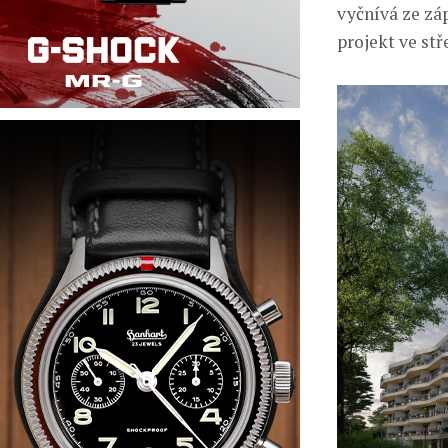
vyčnívá ze zá
projekt ve st