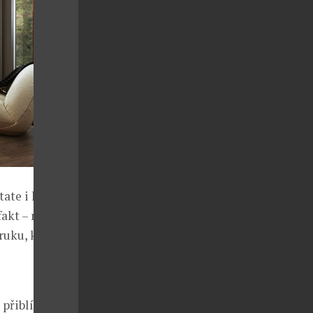
ate i ke
fakt – noví
ruku, která
 přiblížit se