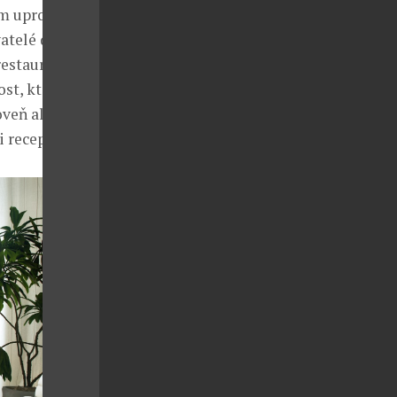
m uprostřed
vatelé domu
restaurace s
st, která
oveň ale
i recepce.