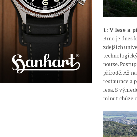
1: V lese a 
Brno je dnes 
zdejších univ
technologický
nouze. Postupn
přírodě. Až n
restaurace a 
lesa. S výhle
minut chůze 