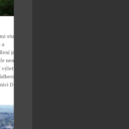
ími studenty
 a
ení je tu
le není v
 výletní
nádherného
nici D1 a pár