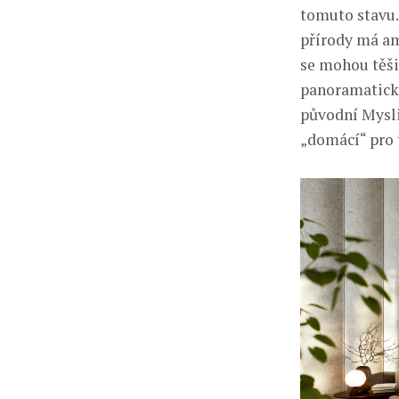
tomuto stavu.
přírody má am
se mohou těšit
panoramatick
původní Mysliv
„domácí“ pro t