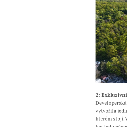
2: Exkluzivn
Developerská 
vytvořila jed
kterém stojí.
les. Jedinečn