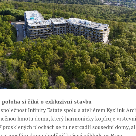
í poloha si říká o exkluzivní stavbu
společnost Infinity Estate spolu s ateliérem Kyzlink Arc
inečnou hmotu domu, který harmonicky kopíruje vrstevni
 V prosklených plochách se tu nezrcadlí sousední domy, a
ou atmosféru domu doplňují krásné výhledy na Brno.