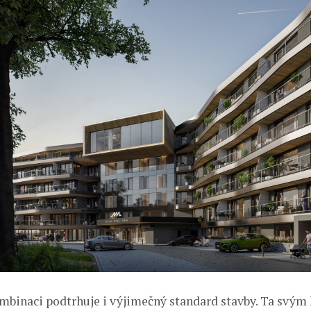
mbinaci podtrhuje i výjimečný standard stavby. Ta svý