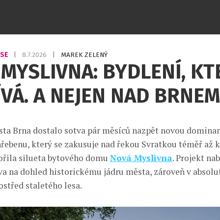
USE
|
8.7.2026
|
MAREK ZELENÝ
MYSLIVNA: BYDLENÍ, KT
VÁ. A NEJEN NAD BRNEM
a Brna dostalo sotva pár měsíců nazpět novou dominan
řebenu, který se zakusuje nad řekou Svratkou téměř až k
ořila silueta bytového domu
Nová Myslivna
. Projekt na
va na dohled historickému jádru města, zároveň v absol
střed staletého lesa.