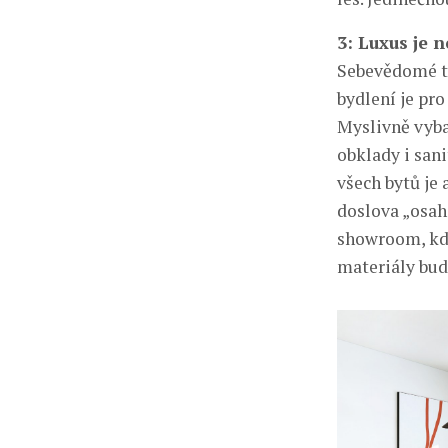
3: Luxus je 
Sebevědomé tv
bydlení je pr
Myslivně vyb
obklady i san
všech bytů je
doslova „osah
showroom, kde
materiály bud