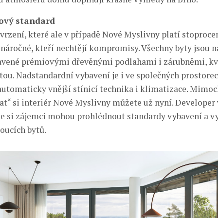
nový standard
rzení, které ale v případě Nové Myslivny platí stoproce
o náročné, kteří nechtějí kompromisy. Všechny byty jsou 
avené prémiovými dřevěnými podlahami i zárubněmi, kv
itou. Nadstandardní vybavení je i ve společných prostorec
 automaticky vnější stínicí technika i klimatizace. Mim
at“ si interiér Nové Myslivny můžete už nyní. Developer v
 si zájemci mohou prohlédnout standardy vybavení a v
oucích bytů.