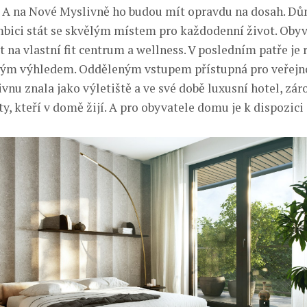
 A na Nové Myslivně ho budou mít opravdu na dosah. Dů
bici stát se skvělým místem pro každodenní život. Oby
 na vlastní fit centrum a wellness. V posledním patře je 
ým výhledem. Odděleným vstupem přístupná pro veřejno
nu znala jako výletiště a ve své době luxusní hotel, zár
y, kteří v domě žijí. A pro obyvatele domu je k dispozici 