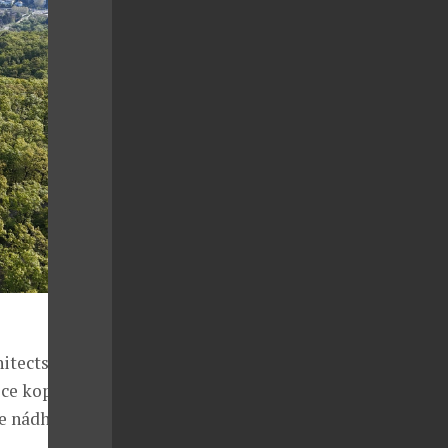
hitects
ce kopce, na
le nádherný