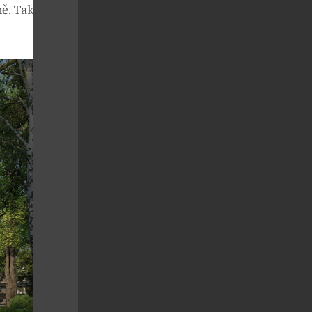
ně. Takovýto