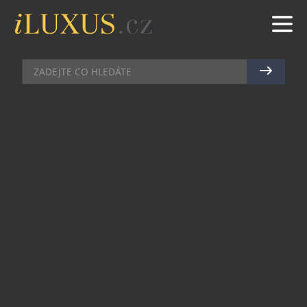
BYTY & PENTHOUSE
|
8.7.2026
|
MAREK ZELENÝ
NOVÁ MYSLIVNA: BYDLENÍ,
KTERÉ VYČNÍVÁ. A NEJEN NAD
BRNEM
Panorama města Brna dostalo sotva pár měsíců
nazpět novou dominantu. Ze zalesněného
hřebenu, který se zakusuje nad řekou Svratkou
téměř až k centru města, se vynořila silueta
bytového domu
Nová Myslivna
. Projekt nabízí
jedinečné bydlení doslova na dohled
historickému jádru města, zároveň v absolutním
soukromí uprostřed staletého lesa.