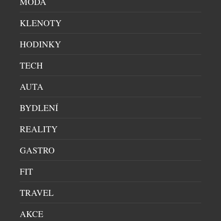
MÓDA
samotném centru metropole. Značka staví svůj
příběh na citlivé rekonstrukci secesních domů na
KLENOTY
Vinohradech, jež procházejí proměnou v rezidence
superluxusního segmentu bydlení. Jejich projekty
HODINKY
spojují noblesu původní architektury s atmosférou
TECH
současného městského života, nejvyšší úrovní
provedení a jasně rozpoznatelným stylem, […]
AUTA
BYDLENÍ
REALITY
GASTRO
THE EATON OTEVÍRÁ NOVOU KAPITOLU
FIT
LUXUSNÍHO ŽIVOTA U MOŘE V GLENELGU
TRAVEL
BYTY & PENTHOUSE
|
30.12.2025
Na pobřeží Jižní Austrálie se začíná psát nová
AKCE