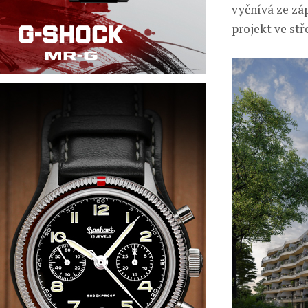
vyčnívá ze zá
projekt ve st