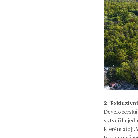
2: Exkluzivn
Developerská 
vytvořila jed
kterém stojí.
les. Jedinečn