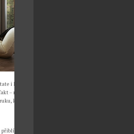
ate i ke
fakt – noví
ruku, která
 přiblížit se