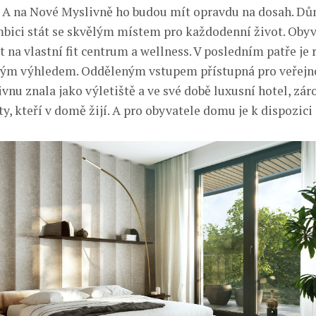
 A na Nové Myslivně ho budou mít opravdu na dosah. Dů
bici stát se skvělým místem pro každodenní život. Oby
 na vlastní fit centrum a wellness. V posledním patře je 
ým výhledem. Odděleným vstupem přístupná pro veřejno
nu znala jako výletiště a ve své době luxusní hotel, zár
y, kteří v domě žijí. A pro obyvatele domu je k dispozici 