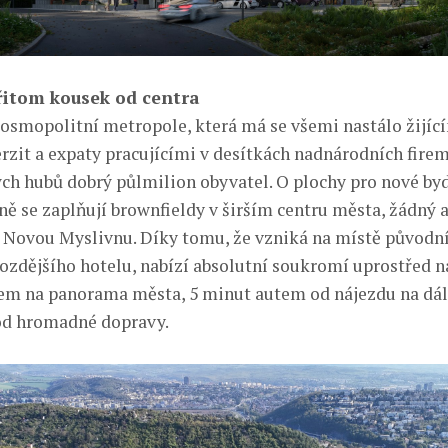
přitom kousek od centra
kosmopolitní metropole, která má se všemi nastálo žijíc
erzit a expaty pracujícími v desítkách nadnárodních firem
ch hubů dobrý půlmilion obyvatel. O plochy pro nové bydl
ě se zaplňují brownfieldy v širším centru města, žádný a
a Novou Myslivnu. Díky tomu, že vzniká na místě původní
pozdějšího hotelu, nabízí absolutní soukromí uprostřed 
dem na panorama města, 5 minut autem od nájezdu na dál
od hromadné dopravy.