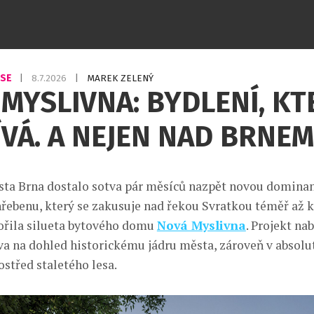
USE
|
8.7.2026
|
MAREK ZELENÝ
MYSLIVNA: BYDLENÍ, KT
VÁ. A NEJEN NAD BRNEM
a Brna dostalo sotva pár měsíců nazpět novou dominan
řebenu, který se zakusuje nad řekou Svratkou téměř až k
ořila silueta bytového domu
Nová Myslivna
. Projekt na
va na dohled historickému jádru města, zároveň v absol
střed staletého lesa.