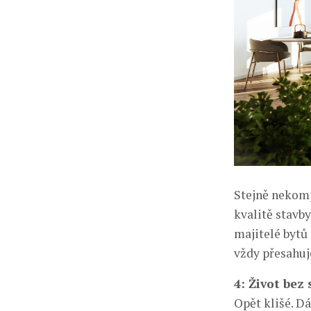
Stejně nekomp
kvalitě stavby
majitelé bytů
vždy přesahuj
4: Život bez 
Opět klišé. Dá