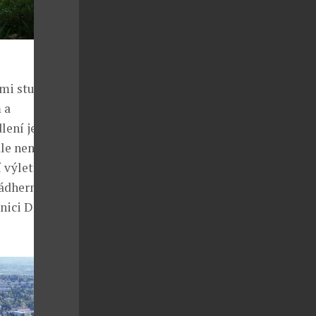
ími studenty
 a
ení je tu
le není v
 výletní
nádherného
nici D1 a pár