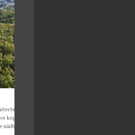
hitects
ce kopce, na
le nádherný