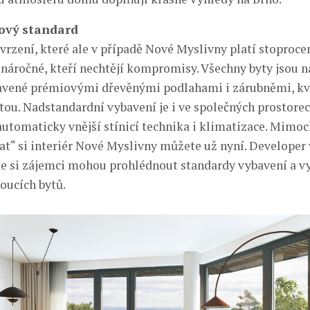
nový standard
rzení, které ale v případě Nové Myslivny platí stoproce
o náročné, kteří nechtějí kompromisy. Všechny byty jsou 
avené prémiovými dřevěnými podlahami i zárubněmi, kv
itou. Nadstandardní vybavení je i ve společných prostorec
 automaticky vnější stínicí technika i klimatizace. Mim
at“ si interiér Nové Myslivny můžete už nyní. Developer v
 si zájemci mohou prohlédnout standardy vybavení a v
oucích bytů.