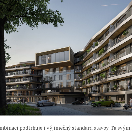
mbinaci podtrhuje i výjimečný standard stavby. Ta svý