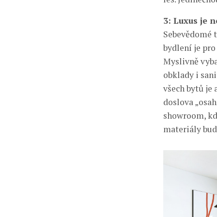
3: Luxus je 
Sebevědomé tv
bydlení je pr
Myslivně vyb
obklady i san
všech bytů je
doslova „osah
showroom, kde
materiály bud