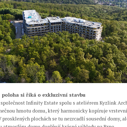
í poloha si říká o exkluzivní stavbu
společnost Infinity Estate spolu s ateliérem Kyzlink Arc
inečnou hmotu domu, který harmonicky kopíruje vrstevni
 V prosklených plochách se tu nezrcadlí sousední domy, a
ou atmosféru domu doplňují krásné výhledy na Brno.