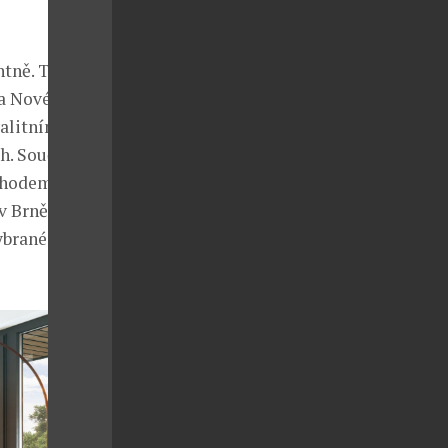
ntně. Toto
na Nové
alitními
h. Součástí
ochodem
 Brně zřídil
ybrané