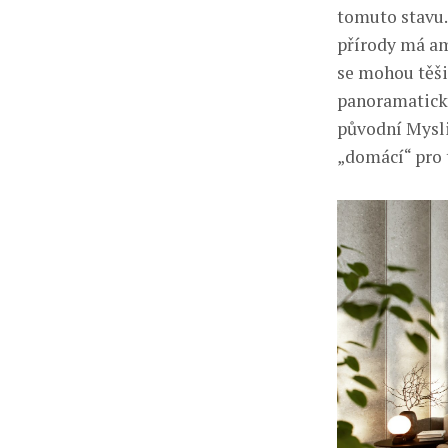
tomuto stavu.
přírody má am
se mohou těšit
panoramatick
původní Mysliv
„domácí“ pro t