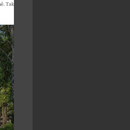
ně. Takovýto