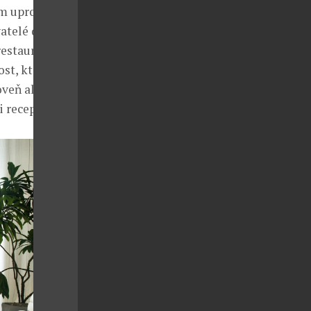
m uprostřed
vatelé domu
restaurace s
st, která
oveň ale
i recepce.