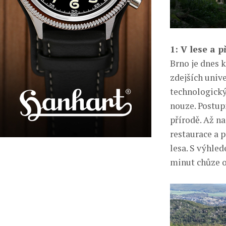
1: V lese a 
Brno je dnes 
zdejších univ
technologický
nouze. Postupn
přírodě. Až n
restaurace a 
lesa. S výhle
minut chůze 