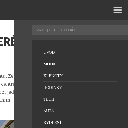
ERÉ
ÚVOD
MÓDA
tu. Ze
KLENOTY
 centru
HODINKY
bízí jedinečné
TECH
utním
AUTA
BYDLENÍ