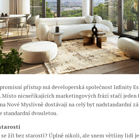
romisní přístup má developerská společnost Infinity Est
. Místo nicneříkajících marketingových frází stačí jeden 
 na Nové Myslivně dostávají na celý byt nadstandardní zá
e standardní dvouletou.
starostí
 se žít bez starostí? Úplně nikoli, ale snem většiny lidí je