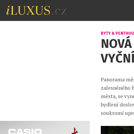
BYTY & PENTHO
NOVÁ 
VYČNÍ
Panorama měst
zalesněného h
města, se vyn
bydlení doslo
soukromí upro