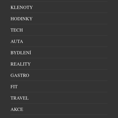
samotném centru metropole. Značka staví svůj
KLENOTY
příběh na citlivé rekonstrukci secesních domů na
Vinohradech, jež procházejí proměnou v rezidence
HODINKY
superluxusního segmentu bydlení. Jejich projekty
spojují noblesu původní architektury s atmosférou
TECH
současného městského života, nejvyšší úrovní
AUTA
provedení a jasně rozpoznatelným stylem, […]
BYDLENÍ
REALITY
GASTRO
FIT
THE EATON OTEVÍRÁ NOVOU KAPITOLU
LUXUSNÍHO ŽIVOTA U MOŘE V GLENELGU
TRAVEL
BYTY & PENTHOUSE
|
30.12.2025
AKCE
Na pobřeží Jižní Austrálie se začíná psát nová