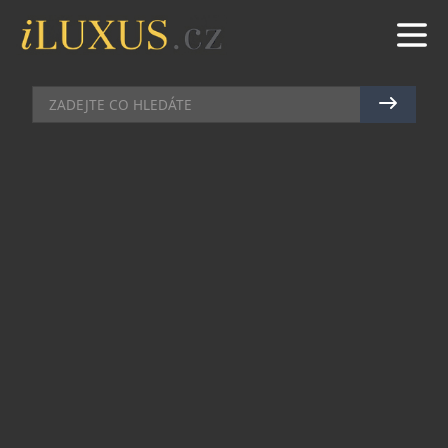
BYTY & PENTHOUSE
|
8.7.2026
|
MAREK ZELENÝ
NOVÁ MYSLIVNA: BYDLENÍ,
KTERÉ VYČNÍVÁ. A NEJEN NAD
BRNEM
Panorama města Brna dostalo sotva pár měsíců
nazpět novou dominantu. Ze zalesněného
hřebenu, který se zakusuje nad řekou Svratkou
téměř až k centru města, se vynořila silueta
bytového domu
Nová Myslivna
. Projekt nabízí
jedinečné bydlení doslova na dohled
historickému jádru města, zároveň v absolutním
soukromí uprostřed staletého lesa.