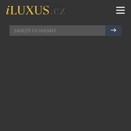
AKCE
|
8.11.2010
|
PETR CASANOVA
MATISSE NAPSAL NOVÝ REKORD
Za téměř 49 milionů dolarů (955 milionů Kč) byla
prodána velká bronzová socha dámských zad od
Henriho Matisseho. Na výšku měří 189,2 cm a
nový majitel si ji odvezl z aukční síně Christie’s v
New Yorku. Investice do umění se stále vyplatí.