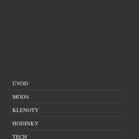
VODNÍ HLADINA OTISKNUTÁ DO KŘIŠŤÁLU
UMĚNÍ
|
30.7.2026
Sklářský výtvarník František Jungvirt přichází s
volným pokračováním svých autorských
sběratelských kolekcí Garden Unique a rozšiřuje ji
ÚVOD
nyní o dva sběratelské unikáty s podtitulem
Aquatic. Objekty z této edice staví na precizním
MÓDA
ručním broušení, jež je dílem mistra brusiče Jiřího
KLENOTY
Štencla z Jablonec nad Nisou, se nímž dlouhodobě
spolupracuje. Nejnovější přírůstky čerpají inspiraci
HODINKY
z fluidního […]
TECH