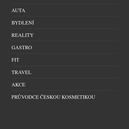
AUTA
BYDLENÍ
REALITY
GASTRO
LIDÉ NECHTĚJÍ FOTIT OBČANKU. REGISTRACE
FIT
PŘES BANK ID FUNGUJE VÝRAZNĚ LÉPE NEŽ
KLASICKÉ OVĚŘENÍ
TRAVEL
HIGH SOCIETY
|
21.7.2026
Registrace do digitálních služeb bývá otázkou
AKCE
několika minut. Přesto právě v posledních krocích
PRŮVODCE ČESKOU KOSMETIKOU
firmy často přicházejí o část zákazníků. Nutnost
fotit občanský průkaz, pořizovat selfie nebo
opakovaně vyplňovat informace může během
registrace vytvářet zbytečné překážky, kvůli kterým
někteří zákazníci proces registrace nedokončí.
DALŠÍ ČLÁNKY Z RUBRIKY ›