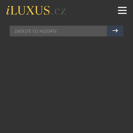
HAMILTON PŘENESL ANTICKÝ MÝTUS NA