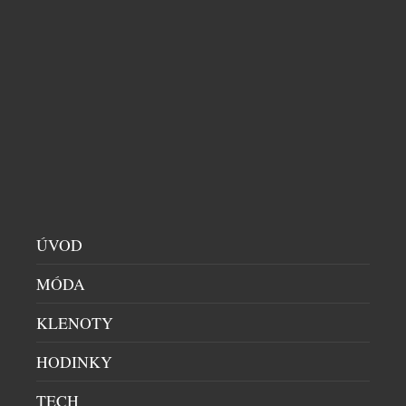
S.OLIVER UŽ PREZENTUJE PODZIMNÍ KOLEKCI
STAVÍCÍ NA KVALITĚ MÍSTO OKÁZALOSTI
DÁMSKÝ SVĚT
|
4.8.2026
Podzimní kolekce s.Oliver ukazuje, že současná
móda se vrací k nadčasovosti. Hlavní roli přebírá
ÚVOD
promyšlený kapsulový šatník, v němž dominují
MÓDA
hřejivé odstíny kávy – od mocha mousse přes taupe
až po espresso a smetanovou. Celek doplňuje tmavý
KLENOTY
indigo denim, jenž propojuje přírodní materiály s
městskou elegancí. Charakter kolekce vytvářejí
HODINKY
uvolněné siluety, široké kalhoty, lehce oversized […]
TECH