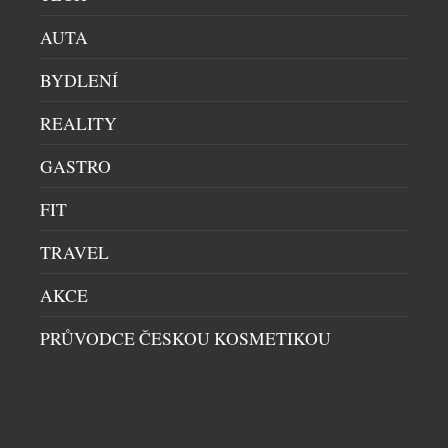
AUTA
BYDLENÍ
REALITY
GASTRO
FIT
TRAVEL
AKCE
PRŮVODCE ČESKOU KOSMETIKOU
PROPADNĚTE I VY VRSTVENÍ VŮNÍ S
PÁNSKÝM A DÁMSKÝM PARFÉMEM THE
SUNNY