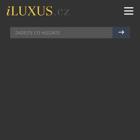
KLENOTY
|
20.12.2010
|
PETR CASANOVA
VIDEO: SWAROVSKI POSTAVIL
KŘIŠŤÁLOVÝ STROM