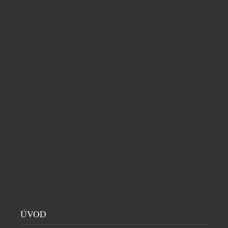
JEDINEČNÉ MISTROVSKÉ DÍLO VYSOKÉHO
ŠPERKAŘSTVÍ VZDÁVAJÍCÍ HOLD IKONICKÉMU
ÚVOD
MOTIVU BIRD ON A ROCK