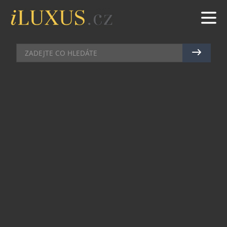
AKCE
|
22.12.2010
|
PETR CASANOVA
DO SINGAPURU MÍŘÍ 50
NOVÝCH LAMBORGHINI