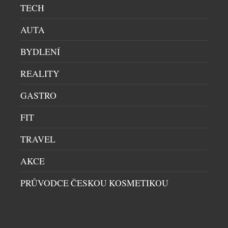
potápěči, kteří dnes místo bojových operací
TECH
zachraňují mořský život. Nové oficiální hodinky
Luminox FORCE BLUE byly od začátku do konce
AUTA
formovány přímými podněty vysloužilých členů
BYDLENÍ
Navy SEALs a potápěčů ze speciálních jednotek.
Jsou určeny pro muže, […]
REALITY
GASTRO
FIT
TRAVEL
AKCE
PRŮVODCE ČESKOU KOSMETIKOU
VZKŘÍŠENÁ SICURA EXKLUZIVNĚ V NABÍDCE
ATELIÉRU CHRONOSHOP
HODINKY
|
30.7.2026