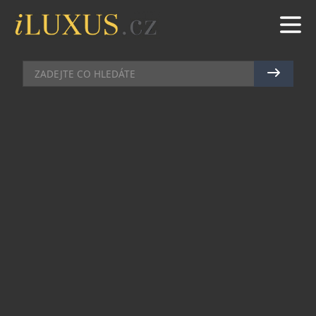
HODINKY
|
26.2.2013
|
JAN PEŠEK
HODINKY, KTERÉ NOSÍ LUDĚK
SERYN, MOHOU BÝT I VAŠE
Každý umělec se rád prezentuje svými vlastními
díly. V případě hodinářů jsou to jejich vlastní
hodinky a pokud je mají na svých zápěstích, mohu
vždy demonstrovat úroveň a kvalitu své práce
okolním nadšencům a obdivovatelům. V případě
mohelnického hodináře Luďka Seryna jsou to
zlaté hodinky Round Classic s pořadovým číslem
Nō 2/10, což znamená, že se jedná o druhé
hodinky zhotovené v roce 2010. Od té doby