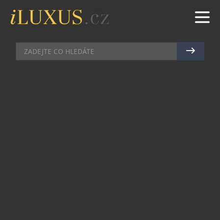
DEGUSTACE
|
22.5.2013
|
MAREK ZELENÝ
KABARET A BURLESKA OPĚT V
PRAZE OŽIJE
Už jen několik posledních vstupenek zbývá pro
zájemce o účast na večeru VIVA CABARET!, který
se uskuteční v úterý 28. května 2013 od 20.00
hodin v sále Boccaccio v Grand Hotelu Bohemia v
Praze. Tento speciální koncept se snaží navázat
na úspěšnou tradici kdysi slavného a oblíbeného
žánru burlesky a kabaretu, a to aktuálně v
programu plném šarmu, elegance, noblesy,
sofistikovaného humoru, hudby, dobrého jídla a